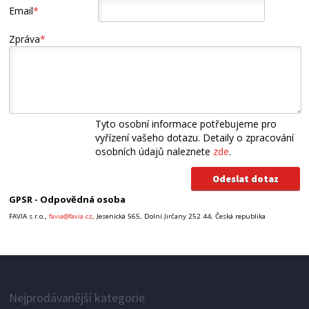
Email
*
Zpráva
*
Tyto osobní informace potřebujeme pro
vyřízení vašeho dotazu. Detaily o zpracování
osobních údajů naleznete
zde
.
GPSR - Odpovědná osoba
FAVIA s.r.o.,
favia@favia.cz
, Jesenická 565, Dolní Jirčany 252 44, Česká republika
Nejprodávanější kategorie