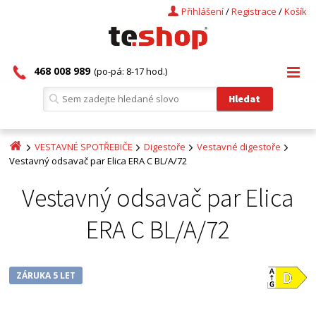
Přihlášení
/
Registrace
/
Košík
468 008 989
(po-pá: 8-17 hod.)
VESTAVNÉ SPOTŘEBIČE
Digestoře
Vestavné digestoře
Vestavný odsavač par Elica ERA C BL/A/72
Vestavný odsavač par Elica
ERA C BL/A/72
ZÁRUKA 5 LET