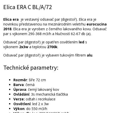
Elica ERA C BL/A/72
Elica era
je vestavný odsavač par (digestoř). Elica era je
novinkou představenou na mezinárodním veletrhu
eurocucina
2018
. Elica era je vyroben z černého lakovaného kovu. Odsavač
par s výkonem 290-368 m3/h a hlučností 62-67 db (a).
Odsavač par (digestoř) je opatřen osvětlením
led
s
výkonem
2x3w
a teplotou
2700k
.
Odsavač par (digestoř) je vybaven tukovým filtrem
alu
.
Technické parametry:
Rozměr
: šíře 72 cm
Barva
: černá
Úprava
: černý lakovaný kov
Ovládání
: 3s mechanická tlačítka
Verze:
odtah i recirkulace
Osvětlení
: led 2 x 3w
Výkon
: do 550 m3/h