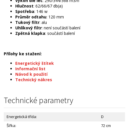
Výkon dle iec
: 290/344/368 m3/h
Hlučnost
: 62/66/67 db(a)
Spotřeba
: 146 w
Průměr odtahu
: 120 mm
Tukový filtr
: alu
Uhlíkový filtr
: není součástí balení
Zpětná klapka
: součástí balení
Přílohy ke stažení:
Energetický štítek
Informační list
Návod k použití
Technický nákres
Technické parametry
Energetická třída:
D
Šířka:
72 cm