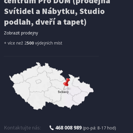
centrum Pro DŮM (prodejna
Svítidel a Nábytku, Studio
podlah, dveří a tapet)
Zobrazit prodejny
+ více než 2
500
výdejních míst
Kontaktujte nás:
468 008 989
(po-pá: 8-17 hod)