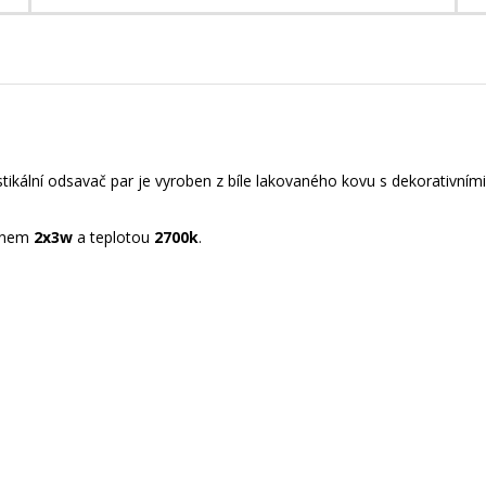
stikální odsavač par je vyroben z bíle lakovaného kovu s dekorativní
onem
2x3w
a teplotou
2700k
.