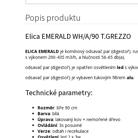
Popis produktu
Elica EMERALD WH/A/90 T.GREZZO
ELICA EMERALD
je komínový odsavač par (digestoř). ru
s výkonem 290-435 m3/h, a hlučností 56-65 db(a).
odsavač par (digestoř) je opatřen osvětlením
led
s výk
odsavač par (digestoř) je vybaven tukovým filtrem
alu
.
Technické parametry:
Rozměr
: šíře 90 cm
Barva
: bílá
Úprava
: lakovaný kov + nemořené dřevo
Ovládání
: 3s posuvné
Verze
: odtah i recirkulace
Osvětlení
: led 2 x 3w