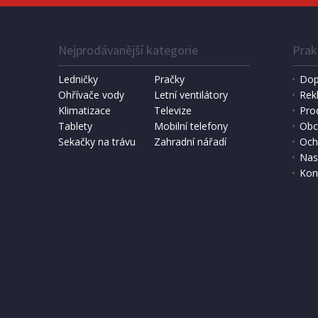
Nejprodávanější kategorie
Prak
Ledničky
Pračky
Dop
Ohřívače vody
Letní ventilátory
Rek
Klimatizace
Televize
Pro
Tablety
Mobilní telefony
Obc
Sekačky na trávu
Zahradní nářadí
Och
Nas
Kon