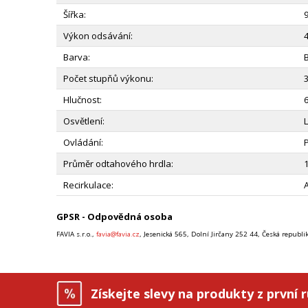
Šířka:
Výkon odsávání:
Barva:
B
Počet stupňů výkonu:
Hlučnost:
Osvětlení:
Ovládání:
Průměr odtahového hrdla:
Recirkulace:
GPSR - Odpovědná osoba
FAVIA s.r.o.,
favia@favia.cz
, Jesenická 565, Dolní Jirčany 252 44, Česká republi
Získejte slevy na produkty z první 