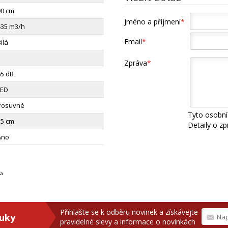
90 cm
Jméno a příjmení
*
435 m3/h
Email
*
ílá
3
Zpráva
*
65 dB
LED
Posuvné
Tyto osobní
15 cm
Detaily o z
Ano
ka
Přihlašte se k odběru novinek a získávejte
ruky
pravidelné slevy a informace o novinkách