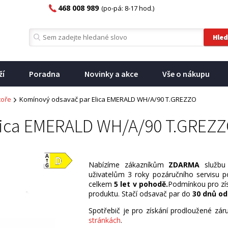
468 008 989
(po-pá: 8-17 hod.)
ží
Poradna
Novinky a akce
Vše o nákupu
toře
Komínový odsavač par Elica EMERALD WH/A/90 T.GREZZO
lica EMERALD WH/A/90 T.GREZ
Nabízíme zákazníkům
ZDARMA
službu
uživatelům 3 roky pozáručního servisu p
celkem
5 let v pohodě.
Podmínkou pro zís
produktu. Stačí odsavač par do
30 dnů od
Spotřebič je pro získání prodloužené zá
stránkách
.