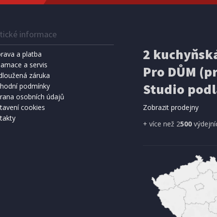
tické informace
2 kuchyňská
rava a platba
lamace a servis
Pro DŮM (pr
dloužená záruka
Studio podl
hodní podmínky
rana osobních údajů
tavení cookies
Zobrazit prodejny
takty
+ více než 2
500
výdejní