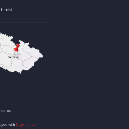
ch míst
 kartou
joyed with
Digimadi.cz