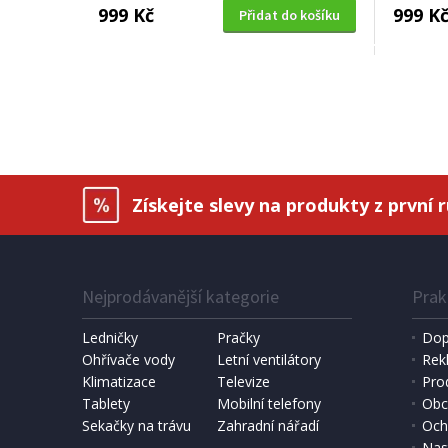
999 Kč
999 K
Přidat do košíku
RYCHLOVARNÉ KONVICE
ECG RK 1767 Strix Timber
Získejte slevy na produkty z první 
Nejprodávanější kategorie
Prak
Ledničky
Pračky
Dop
Ohřívače vody
Letní ventilátory
Rek
Klimatizace
Televize
Pro
SKLADEM
Tablety
Mobilní telefony
Obc
Sekačky na trávu
Zahradní nářadí
Och
999 Kč
Přidat do košíku
Nas