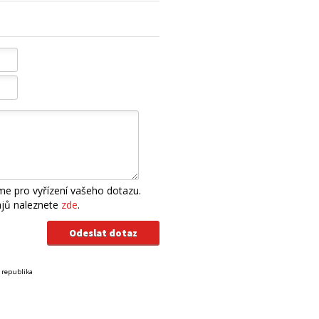
e pro vyřízení vašeho dotazu.
ajů naleznete
zde
.
 republika