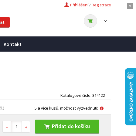
Přihlášení
/
Registrace
x
Kontakt
Katalogové číslo: 314122
í )
5 a více kusů, možnost vyzvednutí:
Přidat do košíku