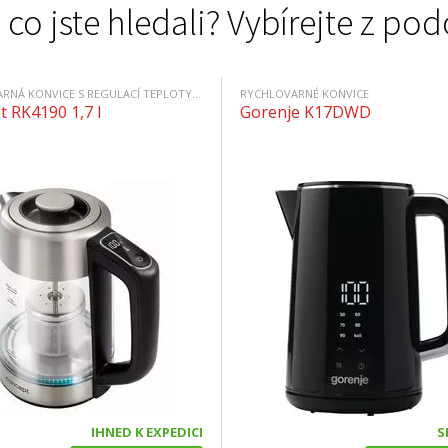
 co jste hledali? Vybírejte z 
RYCHLOVARNÁ KONVICE S REGULACÍ TEPLOTY SE SÍTKEM
RYCHLOVARNÉ KONVICE
 RK4190 1,7 l
Gorenje K17DWD
IHNED K EXPEDICI
S