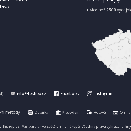
takty
+ více než 2
500
výdejní
d)
info@teshop.cz
Facebook
Instagram
bní metody:
Dobírka
Převodem
Hotově
Online
0 TEshop.cz - Váš partner ve světě online nákupů. Všechna práva vyhrazena. En