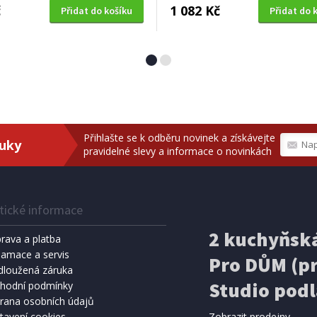
č
1 082 Kč
Přidat do košíku
Přidat do 
Přihlašte se k odběru novinek a získávejte
ruky
pravidelné slevy a informace o novinkách
tické informace
2 kuchyňská
rava a platba
lamace a servis
Pro DŮM (pr
dloužená záruka
Studio podl
hodní podmínky
rana osobních údajů
tavení cookies
Zobrazit prodejny