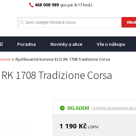
468 008 989
(po-pá: 8-17 hod.)
ží
Poradna
Novinky a akce
Vše o nákupu
onvice
Rychlovarná konvice ECG RK 1708 Tradizione Corsa
 RK 1708 Tradizione Corsa
SKLADEM
( ověření dostupnosti zbož
1 190 Kč
s DPH