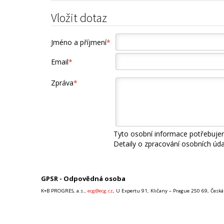
Vložit dotaz
Jméno a příjmení
*
Email
*
Zpráva
*
Tyto osobní informace potřebujem
Detaily o zpracování osobních úd
GPSR - Odpovědná osoba
K+B PROGRES, a.s.,
ecg@ecg.cz
, U Expertu 91, Kličany – Prague 250 69, Česká