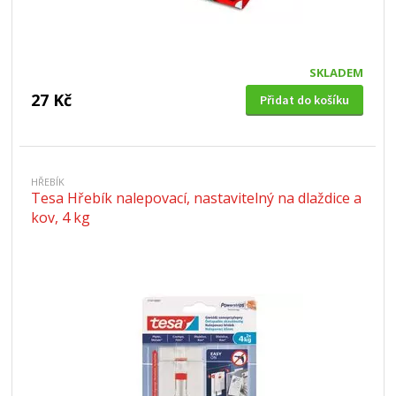
SKLADEM
27 Kč
Přidat do košíku
HŘEBÍK
Tesa Hřebík nalepovací, nastavitelný na dlaždice a
kov, 4 kg