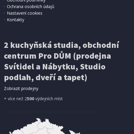
Ochrana osobních údajů
Nastavení cookies
Kontakty
IHNED K EXPEDICI
2 kuchyňská studia, obchodní
199 Kč
Přidat do košíku
centrum Pro DŮM (prodejna
Svítidel a Nábytku, Studio
SÍŤ PROTI HMYZU
podlah, dveří a tapet)
ProGarden KO-CY5910600 Síť proti hmyzu do
dveří magnetická 210 x 100 cm
Zobrazit prodejny
+ více než 2
500
výdejních míst