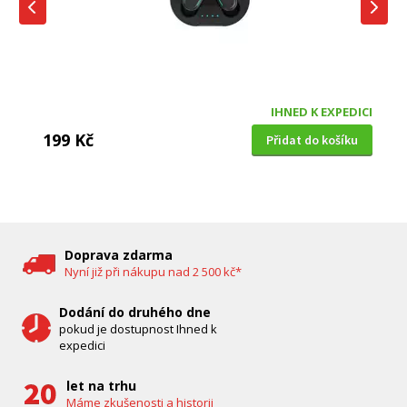
IHNED K EXPEDICI
199 Kč
Přidat do košíku
DĚTSKÁ CHŮVIČKA
Bravo B 5033
Doprava zdarma
Nyní již při nákupu nad 2 500 kč*
Dodání do druhého dne
pokud je dostupnost Ihned k
expedici
let na trhu
Máme zkušenosti a historii