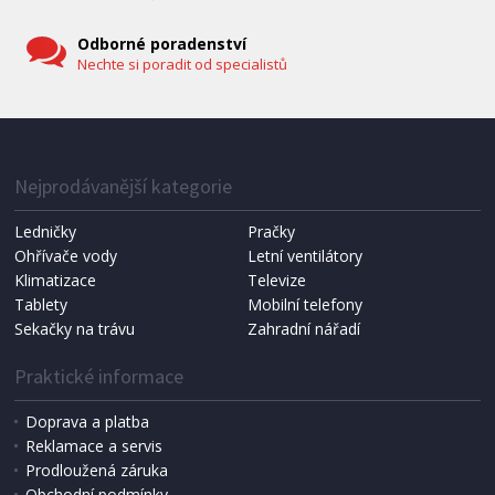
Odborné poradenství
Nechte si poradit od specialistů
IHNED K EXPEDICI
1 287 Kč
Přidat do košíku
Nejprodávanější kategorie
Ledničky
Pračky
Ohřívače vody
Letní ventilátory
NÁHRADNÍ SÁČKY DO VYSAVAČE
Koma KRA-SB02S (Multi Bag, S-BAG SMS)
Klimatizace
Televize
Tablety
Mobilní telefony
Sekačky na trávu
Zahradní nářadí
Praktické informace
Doprava a platba
Reklamace a servis
Prodloužená záruka
Obchodní podmínky