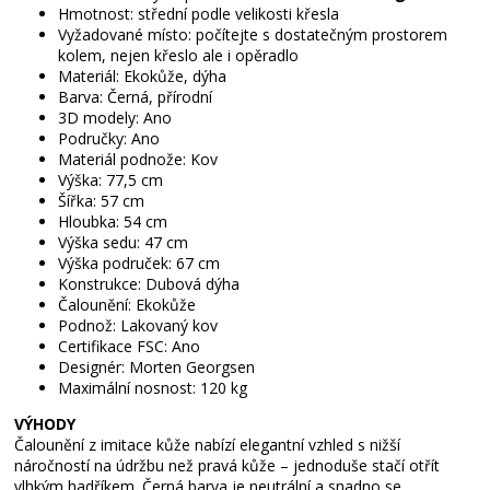
Hmotnost: střední podle velikosti křesla
Vyžadované místo: počítejte s dostatečným prostorem
kolem, nejen křeslo ale i opěradlo
Materiál: Ekokůže, dýha
Barva: Černá, přírodní
3D modely: Ano
Područky: Ano
Materiál podnože: Kov
Výška: 77,5 cm
Šířka: 57 cm
Hloubka: 54 cm
Výška sedu: 47 cm
Výška područek: 67 cm
Konstrukce: Dubová dýha
Čalounění: Ekokůže
Podnož: Lakovaný kov
Certifikace FSC: Ano
Designér: Morten Georgsen
Maximální nosnost: 120 kg
VÝHODY
Čalounění z imitace kůže nabízí elegantní vzhled s nižší
náročností na údržbu než pravá kůže – jednoduše stačí otřít
vlhkým hadříkem. Černá barva je neutrální a snadno se