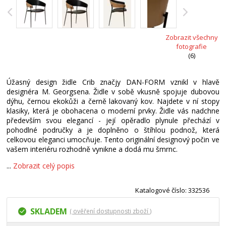
Zobrazit všechny
fotografie
(6)
Úžasný design židle Crib značjy DAN-FORM vznikl v hlavě
designéra M. Georgsena. Židle v sobě vkusně spojuje dubovou
dýhu, černou ekokůži a černě lakovaný kov. Najdete v ní stopy
klasiky, která je obohacena o moderní prvky. Židle vás nadchne
především svou elegancí - její opěradlo plynule přechází v
pohodlné područky a je doplněno o štíhlou podnož, která
celkovou eleganci umocňuje. Tento originální designový počin ve
vašem interiéru rozhodně vynikne a dodá mu šmrnc.
...
Zobrazit celý popis
Katalogové číslo: 332536
SKLADEM
( ověření dostupnosti zboží )