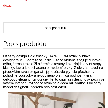
dotaz
Popis produktu
Technické parametry
Popis produktu
Alternativní zboží
Úžasný design židle značky DAN-FORM vznikl v hlavě
designéra M. Georgsena. Židle v sobě vkusně spojuje dubovou
dýhu, černou ekokůži a černě lakovaný kov. Najdete v ní stopy
klasiky, která je obohacena o moderní prvky. Židle vás nadchne
především svou elegancí - její opěradlo plynule přechází v
pohodlné područky a je doplněno o štíhlou podnož, která
celkovou eleganci umocňuje. Tento originální designový počin ve
vašem interiéru rozhodně vynikne a dodá mu šmrnc. Oblíbený
model designeru. Vysoká odolnost oděru.