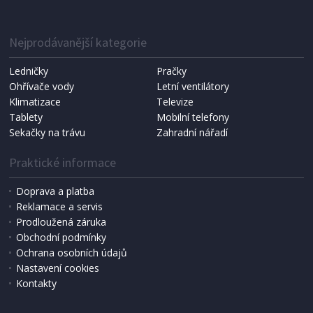
DAN-FORM CLOUD imitace kůže zelená
Nejprodávanější kategorie
Ledničky
Pračky
Ohřívače vody
Letní ventilátory
Klimatizace
Televize
Tablety
Mobilní telefony
Sekačky na trávu
Zahradní nářadí
Praktické informace
Doprava a platba
Reklamace a servis
Prodloužená záruka
SKLADEM
Obchodní podmínky
4 100 Kč
Přidat do košíku
Ochrana osobních údajů
Nastavení cookies
Kontakty
MODERNÍ JÍDELNÍ ŽIDLE