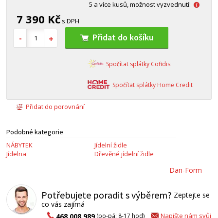
5 a více kusů, možnost vyzvednutí:
7 390 Kč
s DPH
Přidat do košíku
Spočítat splátky Cofidis
Spočítat splátky Home Credit
Přidat do porovnání
Podobné kategorie
NÁBYTEK
Jídelní židle
Jídelna
Dřevěné jídelní židle
Dan-Form
Potřebujete poradit s výběrem?
Zeptejte se
co vás zajímá
Napište nám svůj
468 008 989
(po-pá: 8-17 hod)