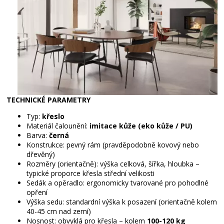
TECHNICKÉ PARAMETRY
Typ:
křeslo
Materiál čalounění:
imitace kůže (eko kůže / PU)
Barva:
černá
Konstrukce: pevný rám (pravděpodobně kovový nebo
dřevěný)
Rozměry (orientačně): výška celková, šířka, hloubka –
typické proporce křesla střední velikosti
Sedák a opěradlo: ergonomicky tvarované pro pohodlné
opření
Výška sedu: standardní výška k posazení (orientačně kolem
40-45 cm nad zemí)
Nosnost: obvyklá pro křesla – kolem
100-120 kg