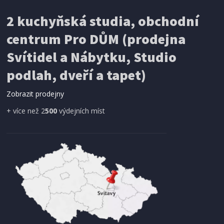
DAN-FORM HEY hnědé Buklé
2 kuchyňská studia, obchodní
centrum Pro DŮM (prodejna
DOPRAVA ZDARMA
Svítidel a Nábytku, Studio
podlah, dveří a tapet)
Zobrazit prodejny
+ více než 2
500
výdejních míst
SKLADEM
8 200 Kč
Přidat do košíku
MODERNÍ JÍDELNÍ ŽIDLE