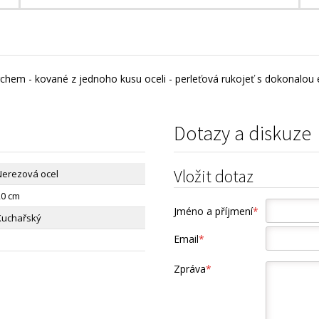
vrchem - kované z jednoho kusu oceli - perleťová rukojeť s dokonalou 
Dotazy a diskuze
Vložit dotaz
Nerezová ocel
20 cm
Jméno a příjmení
*
Kuchařský
Email
*
1
Zpráva
*