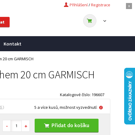
Přihlášení
/
Registrace
x
Kontakt
em 20 cm GARMISCH
rchem 20 cm GARMISCH
Katalogové číslo: 196607
í )
5 a více kusů, možnost vyzvednutí:
Přidat do košíku