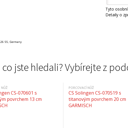
Tyto osobní
Detaily o z
 426 55, Germany
 co jste hledali? Vybírejte z 
 NŮŽ
PORCOVACÍ NŮŽ
ingen CS-070601 s
CS Solingen CS-070519 s
vým povrchem 13 cm
titanovým povrchem 20 cm
SCH
GARMISCH