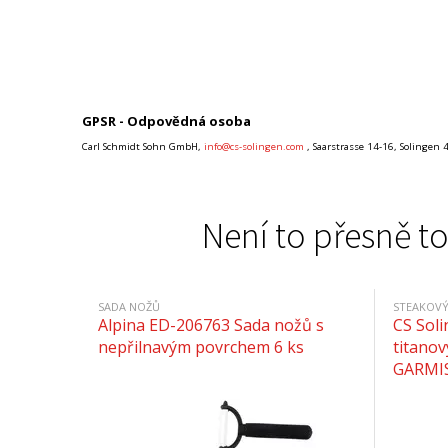
GPSR - Odpovědná osoba
Carl Schmidt Sohn GmbH,
info@cs-solingen.com
, Saarstrasse 14-16, Solingen
Není to přesně to
SADA NOŽŮ
STEAKOVÝ
Alpina ED-206763 Sada nožů s
CS Sol
nepřilnavým povrchem 6 ks
titano
GARMI