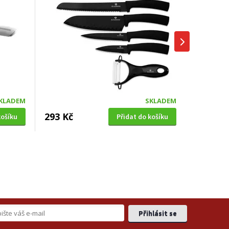
KLADEM
SKLADEM
293 Kč
košíku
Přidat do košíku