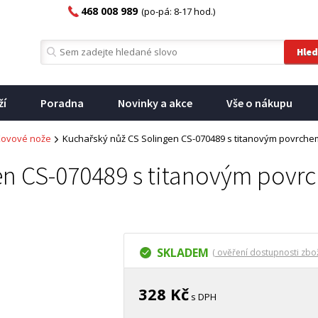
468 008 989
(po-pá: 8-17 hod.)
ží
Poradna
Novinky a akce
Vše o nákupu
Kovové nože
Kuchařský nůž CS Solingen CS-070489 s titanovým povrch
en CS-070489 s titanovým pov
SKLADEM
( ověření dostupnosti zbož
328 Kč
s DPH