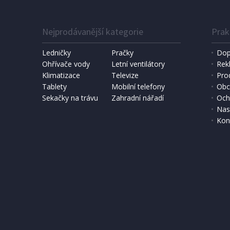
Nejprodávanější kategorie
Prak
Ledničky
Pračky
Dop
Ohřívače vody
Letní ventilátory
Rek
Klimatizace
Televize
Pro
SKLADEM
Tablety
Mobilní telefony
Obc
Sekačky na trávu
Zahradní nářadí
Och
371 Kč
323 K
Přidat do košíku
Nas
Kon