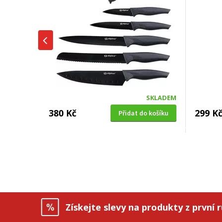
SKLADEM
380 Kč
299 K
Přidat do košíku
SADA NOŽŮ
NŮŽ KUC
Berlingerhaus BH-2954 nerez 4 ks
CS Sol
Antracit Collection
Získejte slevy na produkty z první 