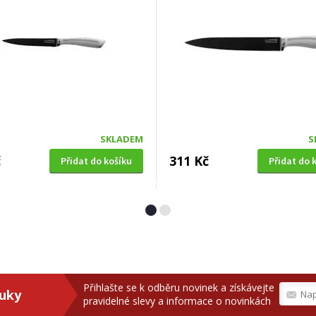
SKLADEM
S
č
311 Kč
Přidat do košíku
Přidat do 
HYŇSKÝ SANTOKU
ingen CS 020088
Přihlašte se k odběru novinek a získávejte
ruky
pravidelné slevy a informace o novinkách