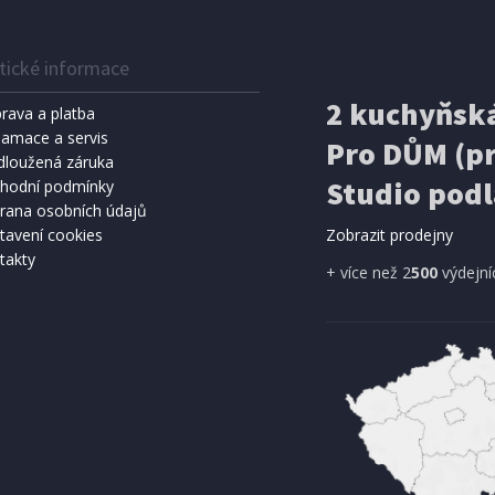
tické informace
2 kuchyňská
rava a platba
lamace a servis
Pro DŮM (pr
dloužená záruka
Studio podl
SKLADEM
hodní podmínky
rana osobních údajů
č
Přidat do košíku
tavení cookies
Zobrazit prodejny
takty
+ více než 2
500
výdejní