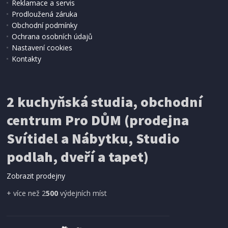
Reklamace a servis
Prodloužená záruka
SKLADEM
Obchodní podmínky
1 839 Kč
Přidat do košíku
Ochrana osobních údajů
Nastavení cookies
Kontakty
SADA NOŽŮ
Kela KL-11283 ve stojanu Acida bambus černý
24,5cm 13,0cm
2 kuchyňská studia, obchodní
centrum Pro DŮM (prodejna
Svítidel a Nábytku, Studio
podlah, dveří a tapet)
Zobrazit prodejny
+ více než 2
500
výdejních míst