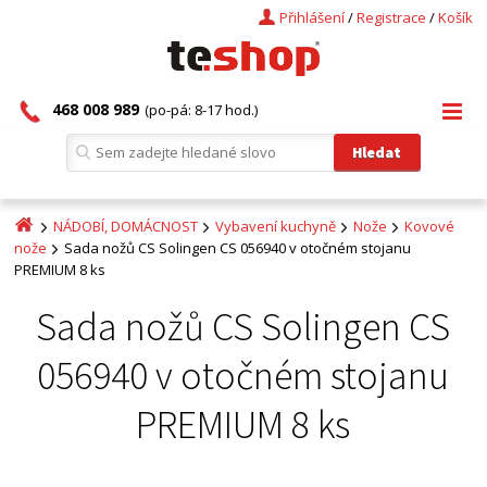
Přihlášení
/
Registrace
/
Košík
468 008 989
(po-pá: 8-17 hod.)
NÁDOBÍ, DOMÁCNOST
Vybavení kuchyně
Nože
Kovové
nože
Sada nožů CS Solingen CS 056940 v otočném stojanu
PREMIUM 8 ks
Sada nožů CS Solingen CS
056940 v otočném stojanu
PREMIUM 8 ks