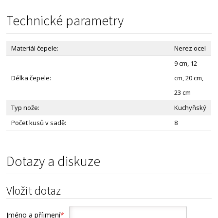
Technické parametry
Materiál čepele:
Nerez ocel
9 cm, 12
Délka čepele:
cm, 20 cm,
23 cm
Typ nože:
Kuchyňský
Počet kusů v sadě:
8
Dotazy a diskuze
Vložit dotaz
Jméno a příjmení
*