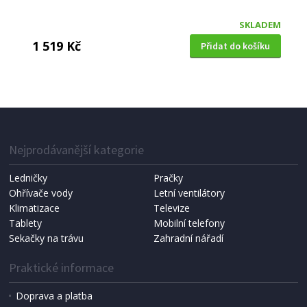
SKLADEM
1 519 Kč
Přidat do košíku
SADA NOŽŮ
CS Solingen CS-086848 v bloku 8 ks SOLTAU
Nejprodávanější kategorie
Ledničky
Pračky
Ohřívače vody
Letní ventilátory
Klimatizace
Televize
Tablety
Mobilní telefony
Sekačky na trávu
Zahradní nářadí
Praktické informace
Doprava a platba