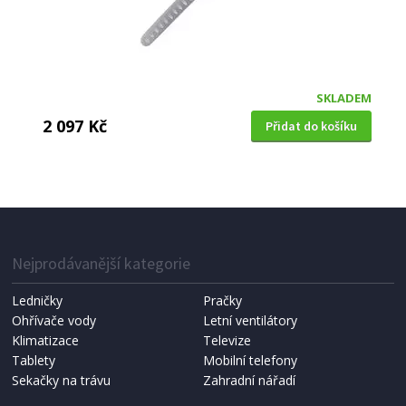
SKLADEM
2 097 Kč
Přidat do košíku
SADA NOŽŮ
CS Solingen CS-080242 ve stojanu s prkénkem 7
ks SOEST
Nejprodávanější kategorie
Ledničky
Pračky
Ohřívače vody
Letní ventilátory
Klimatizace
Televize
Tablety
Mobilní telefony
Sekačky na trávu
Zahradní nářadí