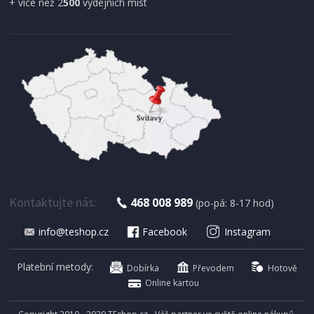
+ více než 2
500
výdejních míst
SKLADEM
2 195 Kč
Přidat do košíku
SADA NOŽŮ SE STOJANEM
Berlingerhaus BH-3136 BAMBOO 6 ks Black
Silver Collection
Kontaktujte nás:
468 008 989
(po-pá: 8-17 hod)
info@teshop.cz
Facebook
Instagram
Platební metody:
Dobírka
Převodem
Hotově
Online kartou