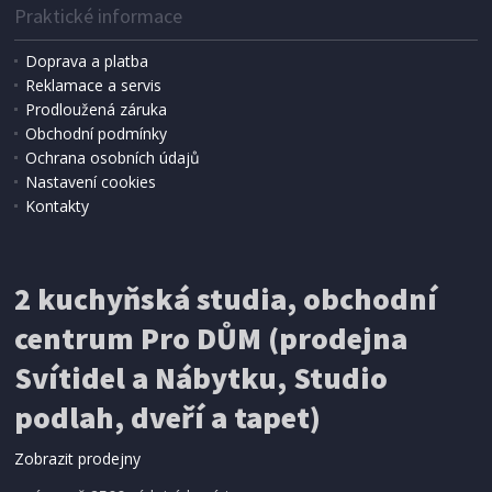
Praktické informace
Doprava a platba
Reklamace a servis
Prodloužená záruka
SKLADEM
Obchodní podmínky
1 799 Kč
Přidat do košíku
Ochrana osobních údajů
Nastavení cookies
Kontakty
SADA KUCHYŇSKÝCH NOŽŮ
Solingen CS-091170 v bloku 6ks KAMEN
2 kuchyňská studia, obchodní
centrum Pro DŮM (prodejna
Svítidel a Nábytku, Studio
podlah, dveří a tapet)
Zobrazit prodejny