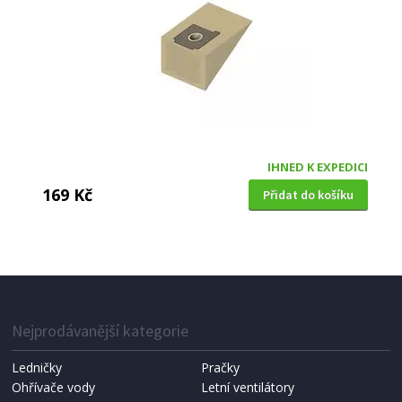
IHNED K EXPEDICI
169 Kč
Přidat do košíku
SÁČKY DO VYSAVAČE
Koma ZE04PL - Zelmer Twist, Twister textilní,
plastové čelo
Nejprodávanější kategorie
Ledničky
Pračky
Ohřívače vody
Letní ventilátory