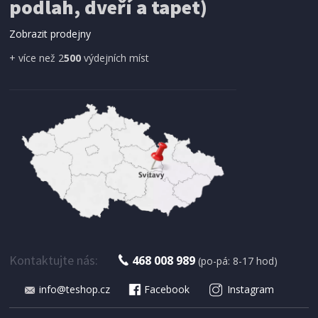
podlah, dveří a tapet)
Zobrazit prodejny
+ více než 2
500
výdejních míst
IHNED K EXPEDICI
169 Kč
Přidat do košíku
SÁČKY DO VYSAVAČE
Koma WB02PL, 4ks
Kontaktujte nás:
468 008 989
(po-pá: 8-17 hod)
info@teshop.cz
Facebook
Instagram