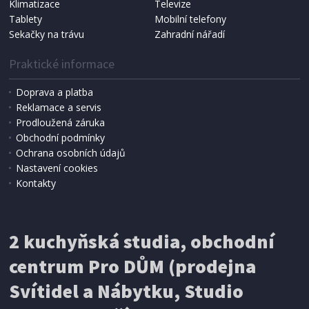
Klimatizace
Televize
Tablety
Mobilní telefony
Sekačky na trávu
Zahradní nářadí
Praktické informace
Doprava a platba
Reklamace a servis
Prodloužená záruka
IHNED K EXPEDICI
Obchodní podmínky
189 Kč
Přidat do košíku
Ochrana osobních údajů
Nastavení cookies
Kontakty
SÁČKY DO VYSAVAČE
Koma HV20S Hoover Pura Power textilní
2 kuchyňská studia, obchodní
centrum Pro DŮM (prodejna
Svítidel a Nábytku, Studio