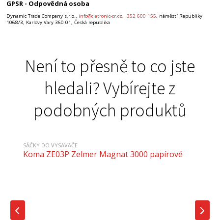
GPSR - Odpovědná osoba
Dynamic Trade Company s.r.o.,
info@clatronic-cr.cz
,
352 600 155
, náměstí Republiky
1068/3, Karlovy Vary 360 01, Česká republika
Není to přesně to co jste
hledali? Vybírejte z
podobných produktů
SÁČKY DO VYSAVAČE
Koma ZE03P Zelmer Magnat 3000 papírové