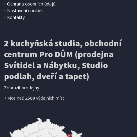
4 096 Kč
Přidat do košíku
Ochrana osobních údajů
Nastavení cookies
Kontakty
HORKOVZDUŠNÝ STYLER
Bellissima 21006 PRODIGY Coanda
2 kuchyňská studia, obchodní
centrum Pro DŮM (prodejna
DOPRAVA ZDARMA
Svítidel a Nábytku, Studio
podlah, dveří a tapet)
Zobrazit prodejny
+ více než 2
500
výdejních míst
SKLADEM