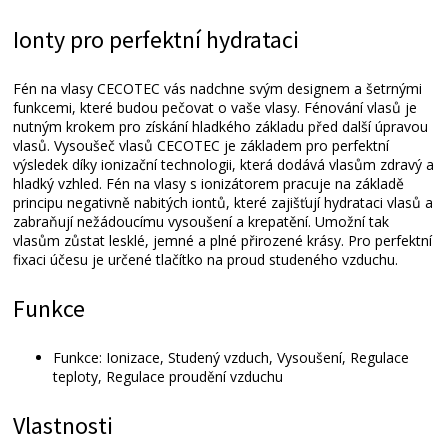
Ionty pro perfektní hydrataci
Fén na vlasy CECOTEC vás nadchne svým designem a šetrnými
funkcemi, které budou pečovat o vaše vlasy. Fénování vlasů je
nutným krokem pro získání hladkého základu před další úpravou
vlasů. Vysoušeč vlasů CECOTEC je základem pro perfektní
výsledek díky ionizační technologii, která dodává vlasům zdravý a
hladký vzhled. Fén na vlasy s ionizátorem pracuje na základě
principu negativně nabitých iontů, které zajišťují hydrataci vlasů a
zabraňují nežádoucímu vysoušení a krepatění. Umožní tak
vlasům zůstat lesklé, jemné a plné přirozené krásy. Pro perfektní
fixaci účesu je určené tlačítko na proud studeného vzduchu.
Funkce
Funkce: Ionizace, Studený vzduch, Vysoušení, Regulace
teploty, Regulace proudění vzduchu
Vlastnosti