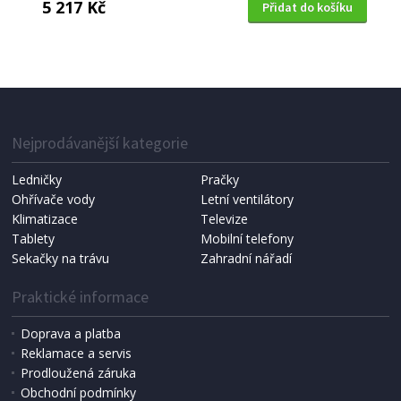
5 217 Kč
Přidat do košíku
VYSOUŠEČ VLASŮ
Cecotec 4244 Bamba Ionicare 6000
Nejprodávanější kategorie
DOPRAVA ZDARMA
Ledničky
Pračky
Ohřívače vody
Letní ventilátory
Klimatizace
Televize
Tablety
Mobilní telefony
Sekačky na trávu
Zahradní nářadí
Praktické informace
Doprava a platba
Reklamace a servis
Prodloužená záruka
SKLADEM
Obchodní podmínky