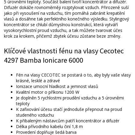
5 úrovněmi teploty. Součást balení tvoří koncentrátor a difuzér.
Difuzér dokáže rovnoměrněji rozptylovat vzduch. Přirozeně suší
jako při vysoušení na vzduchu, tím pomáhá zabránit krepatění
vlasů a dosáhne tak perfektního konečného výsledku. Stylingový
koncentrátor se chlubí důmyslnou konstrukcí, která vytváří
vysokorychlostní proud vzduchu, a tak můžete tvarovat účes
krok za krokem, přičemž zbytek účesu zůstane beze změny.
Klíčové vlastnosti fénu na vlasy Cecotec
4297 Bamba Ionicare 6000
Fén na vlasy CECOTEC se postará o to, aby byly vaše vlasy
krásné, lesklé a zdravé
Ionizace umocní hladkost a jemnost vlasů
Kvalitní motor o příkonu 1200 W
Je doplněn 5 rychlostmi proudění vzduchu a 5 úrovněmi
teploty
K zafixování účesu stačí jednoduše přepnout na proud
studeného vzduchu
K přibaleným nástavcům patří koncentrátor a difuzér
Délka přívodního kabelu činí 1,8 m
Provedení doplňuje šedá barva