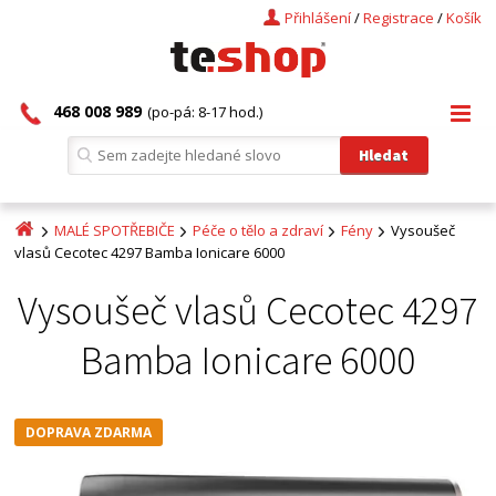
Přihlášení
/
Registrace
/
Košík
468 008 989
(po-pá: 8-17 hod.)
MALÉ SPOTŘEBIČE
Péče o tělo a zdraví
Fény
Vysoušeč
vlasů Cecotec 4297 Bamba Ionicare 6000
Vysoušeč vlasů Cecotec 4297
Bamba Ionicare 6000
DOPRAVA ZDARMA