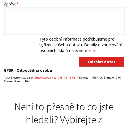
Zpráva
*
Tyto osobní informace potřebujeme pro
vyřízení vašeho dotazu. Detaily o zpracování
osobních údajů naleznete
zde
.
GPSR - Odpovědná osoba
PLAY Electronics, s.r.o.,
info@cecotec.cz
,
915 15 15 65
, Prielohy 1166/1D, Žilina 010 07,
Slovenská republika
Není to přesně to co jste
hledali? Vybírejte z