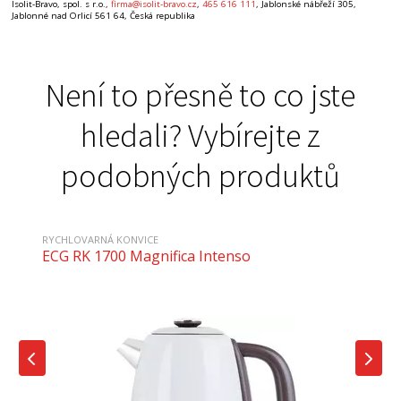
Isolit-Bravo, spol. s r.o.,
firma@isolit-bravo.cz
,
465 616 111
, Jablonské nábřeží 305,
Jablonné nad Orlicí 561 64, Česká republika
Není to přesně to co jste
hledali? Vybírejte z
podobných produktů
RYCHLOVARNÁ KONVICE
ECG RK 1700 Magnifica Intenso