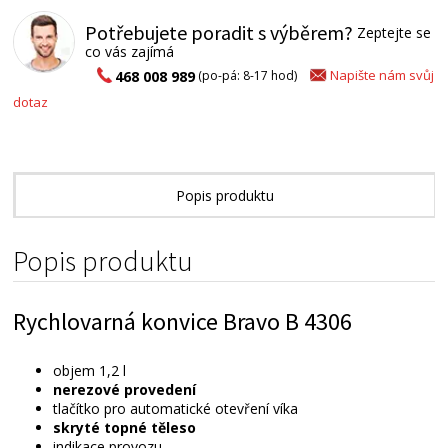
Potřebujete poradit s výběrem?
Zeptejte se
co vás zajímá
Napište nám svůj
468 008 989
(po-pá: 8-17 hod)
dotaz
Popis produktu
Technické parametry
Popis produktu
Přílohy ke stažení
Rychlovarná konvice Bravo B 4306
Alternativní zboží
objem 1,2 l
nerezové provedení
tlačítko pro automatické otevření víka
skryté topné těleso
indikace provozu