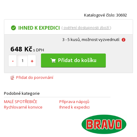
Katalogové číslo: 30692
IHNED K EXPEDICI
( ověření dostupnosti zboží )
3 - 5 kusů, možnost vyzvednutí:
648 Kč
s DPH
Přidat do košíku
Přidat do porovnání
Podobné kategorie
MALÉ SPOTŘEBIČE
Příprava nápojů
Rychlovarné konvice
Ihned k expedici