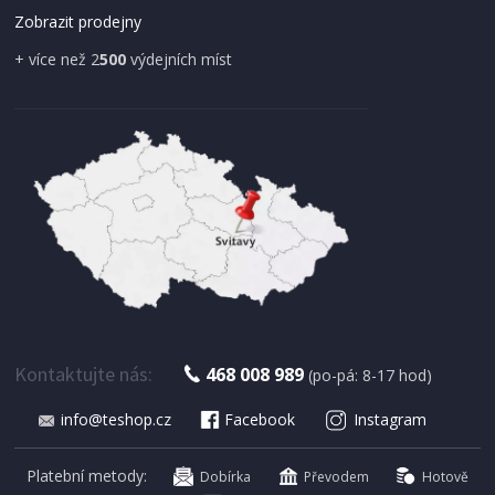
Zobrazit prodejny
+ více než 2
500
výdejních míst
SKLADEM
699 Kč
Přidat do košíku
RYCHLOVARNÁ KONVICE
Bravo B 4574 LEA STŘÍBRNÁ
Kontaktujte nás:
468 008 989
(po-pá: 8-17 hod)
info@teshop.cz
Facebook
Instagram
Platební metody:
Dobírka
Převodem
Hotově