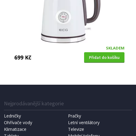
SKLADEM
699 Kč
Přidat do košíku
RYCHLOVARNÁ KONVICE
Berlingerhaus LP-BH-272 s dvojitou stěnou 1,7 l
Leonardo Collection
Nejprodávanější kategorie
Ledničky
Pračky
Ohřívače vody
Letní ventilátory
Klimatizace
Televize
Tablety
Mobilní telefony