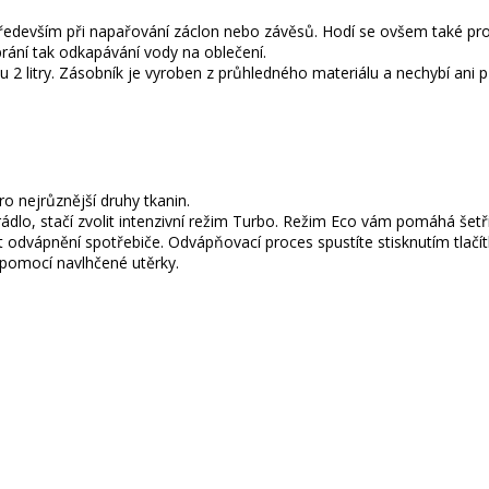
 především při napařování záclon nebo závěsů. Hodí se ovšem také pro
brání tak odkapávání vody na oblečení.
 2 litry. Zásobník je vyroben z průhledného materiálu a nechybí ani př
o nejrůznější druhy tkanin.
dlo, stačí zvolit intenzivní režim Turbo. Režim Eco vám pomáhá šetřit
dvápnění spotřebiče. Odvápňovací proces spustíte stisknutím tlačítka 
 pomocí navlhčené utěrky.