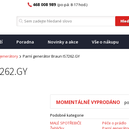
468 008 989
(po-pá: 8-17 hod.)
ží
Poradna
Novinky a akce
Vše o nákupu
generátory
Parní generátor Braun IS7262.GY
7262.GY
MOMENTÁLNĚ VYPRODÁNO
po
Podobné kategorie
MALÉ SPOTŘEBIČE
Péče o prádlo
Žehličky
Parní generáto