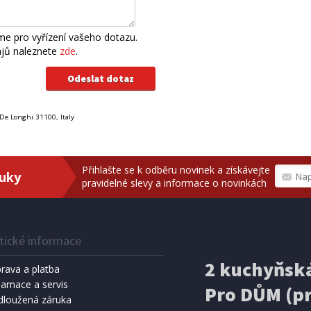
e pro vyřízení vašeho dotazu.
ajů naleznete
zde
.
n De Longhi 31100, Italy
Přihlašte se k odběru novinek a získávejte
ruky
pravidelné slevy a informace o novinkách
tické informace
2 kuchyňská
rava a platba
lamace a servis
Pro DŮM (pr
dloužená záruka