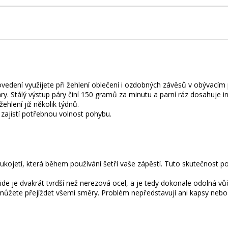
dení využijete při žehlení oblečení i ozdobných závěsů v obývacím 
y. Stálý výstup páry činí 150 gramů za minutu a parní ráz dosahuje 
ehlení již několik týdnů.
 zajistí potřebnou volnost pohybu.
ojetí, která během používání šetří vaše zápěstí. Tuto skutečnost potvrd
lide je dvakrát tvrdší než nerezová ocel, a je tedy dokonale odolná vů
můžete přejíždet všemi směry. Problém nepředstavují ani kapsy nebo 