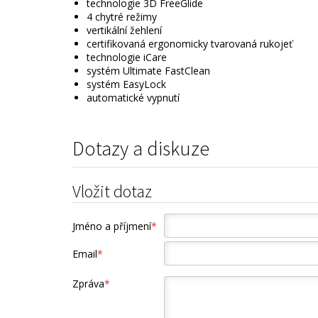
technologie 3D FreeGlide
4 chytré režimy
vertikální žehlení
certifikovaná ergonomicky tvarovaná rukojeť
technologie iCare
systém Ultimate FastClean
systém EasyLock
automatické vypnutí
Dotazy a diskuze
Vložit dotaz
Jméno a příjmení
*
Email
*
Zpráva
*