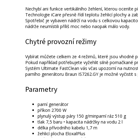
Nechybí ani funkce vertikálního žehlení, kterou oceníte
Technologie iCare přesně řídí teplotu žehlicí plochy a za
Spotřebič je vybaven nádrží na vodu s celkovou kapacitou
nádrže neumístili příliš moc nebo naopak málo vody.
Chytré provozní režimy
Vybírat můžete celkem ze 4 režimů, které jsou vhodné pr
Pokud například potřebujete vyžehlit silně pomačkané prá
Systém Ultimate FastClean vás včas upozorní na nutnost o
parního generátoru Braun IS7262.GY je možné vyčistit s
Parametry
parní generátor
příkon 2700 W
plynulý výstup páry 150 g/minparní ráz 510 g
tlak 7,5 baru • kapacita nádržky na vodu 2 l
délka přívodního kabelu 1,7 m
žehlicí plocha EloxalPlus