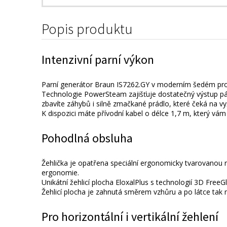
Popis produktu
Intenzivní parní výkon
Parní generátor Braun IS7262.GY v moderním šedém prove
Technologie PowerSteam zajišťuje dostatečný výstup pár
zbavíte záhybů i silně zmačkané prádlo, které čeká na vyž
K dispozici máte přívodní kabel o délce 1,7 m, který vám
Pohodlná obsluha
Žehlička je opatřena speciální ergonomicky tvarovanou ruk
ergonomie.
Unikátní žehlicí plocha EloxalPlus s technologií 3D FreeG
Žehlicí plocha je zahnutá směrem vzhůru a po látce tak 
Pro horizontální i vertikální žehlení