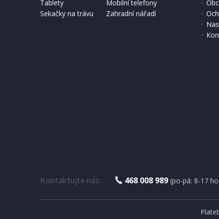
Tablety
Mobilní telefony
Obc
Sekačky na trávu
Zahradní nářadí
Och
Nas
Kon
Kontaktujte nás:
468 008 989
(po-pá: 8-17 ho
Plate