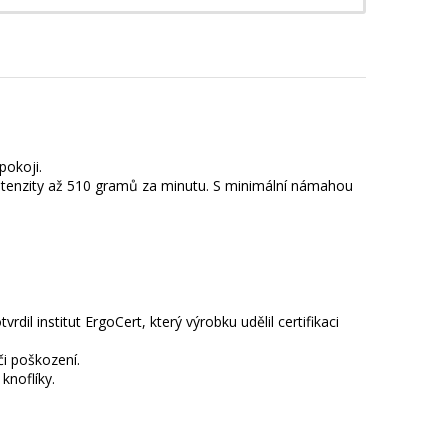
pokoji.
intenzity až 510 gramů za minutu. S minimální námahou
il institut ErgoCert, který výrobku udělil certifikaci
či poškození.
knoflíky.