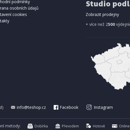
Studio podl
hodní podmínky
rana osobních údajů
tavení cookies
Zobrazit prodejny
takty
+ více než 2
500
výdejní
d)
info@teshop.cz
Facebook
Instagram
bní metody:
Dobírka
Převodem
Hotově
Online