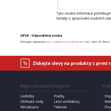
Tyto osobní informace potřebujem
Detaily o zpracování osobních úd
GPSR - Odpovědná osoba
De’Longhi Appliances S.r.l.,
info@braunhousehold.com
, Via L. Seitz 47, Brau
Získejte slevy na produkty z první 
Nejprodávanější kategorie
Prak
Ledničky
Pračky
Dop
Ohřívače vody
Letní ventilátory
Rek
Klimatizace
Televize
Pro