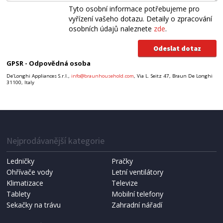
Tyto osobní informace potřebujeme pro
vyřízení vašeho dotazu. Detaily o zpracování
osobních údajů naleznete
zde
.
GPSR - Odpovědná osoba
De’Longhi Appliances S.r.l.,
info@braunhousehold.com
, Via L. Seitz 47, Braun De Longhi
31100, Italy
Nejprodávanější kategorie
Ledničky
Pračky
Ohřívače vody
Letní ventilátory
Klimatizace
Televize
Tablety
Mobilní telefony
Sekačky na trávu
Zahradní nářadí