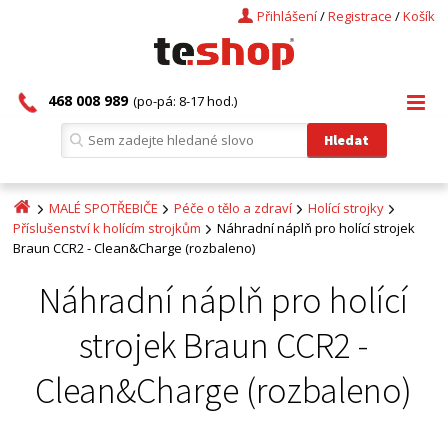
Přihlášení
/
Registrace
/
Košík
468 008 989
(po-pá: 8-17 hod.)
MALÉ SPOTŘEBIČE
Péče o tělo a zdraví
Holící strojky
Příslušenství k holícím strojkům
Náhradní náplň pro holící strojek
Braun CCR2 - Clean&Charge (rozbaleno)
Náhradní náplň pro holící
strojek Braun CCR2 -
Clean&Charge (rozbaleno)