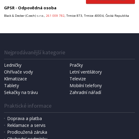
GPSR - Odpovědná osoba
Black & Decker (Czech) s.r.o.,
261 009 782
, Trmice 873, Trmice 40004, Česká Republika
Nejprodávanější kategorie
Ledničky
Pračky
Ohřívače vody
Letní ventilátory
Klimatizace
Televize
Tablety
Mobilní telefony
Sekačky na trávu
Zahradní nářadí
Praktické informace
Doprava a platba
Reklamace a servis
Prodloužená záruka
Obchodní podmínky