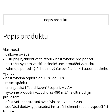
Popis produktu
Technické parametry
Popis produktu
Přílohy ke stažení
Vlastnosti:
- dálkové ovládání
- 3 stupně rychlosti ventilátoru - nastavitelné pro pohodlí
- oscilační systém zajišťuje široký úhel proudění vzduchu
- zahrnuje pohodlný 24hodinový časovač a funkci automatického
vypnutí
- nastavitelná teplota od 16°C do 31°C
- režim spánku
- energetická třída chlazení / topení: A / A+
- výkonné proudění vzduchu až 480 m3/h s ultra tichým
provozem
- efektivní kapacita snižování vlhkosti 28,8L / 24h.
- součástí dodávky je snadná instalační okenní sada a vypouštěcí
trubice