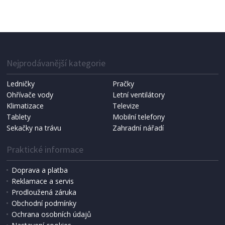
LIS NA CITRUSY
Severin CP 3535
Nejprodávanější kategorie
Ledničky
Pračky
Ohřívače vody
Letní ventilátory
Klimatizace
Televize
Tablety
Mobilní telefony
Sekačky na trávu
Zahradní nářadí
Praktické informace
Doprava a platba
Reklamace a servis
Prodloužená záruka
SKLADEM
Obchodní podmínky
599 Kč
Přidat do košíku
Ochrana osobních údajů