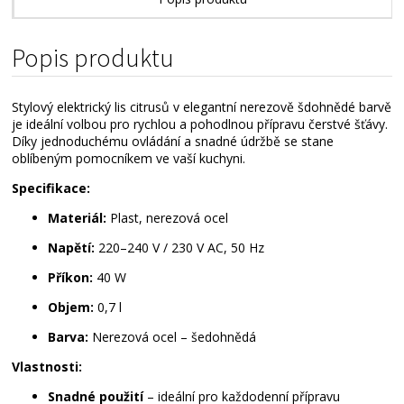
Alternativní zboží
Popis produktu
Stylový elektrický lis citrusů v elegantní nerezově šdohnědé barvě
je ideální volbou pro rychlou a pohodlnou přípravu čerstvé šťávy.
Díky jednoduchému ovládání a snadné údržbě se stane
oblíbeným pomocníkem ve vaší kuchyni.
Specifikace:
Materiál:
Plast, nerezová ocel
Napětí:
220–240 V / 230 V AC, 50 Hz
Příkon:
40 W
Objem:
0,7 l
Barva:
Nerezová ocel – šedohnědá
Vlastnosti:
Snadné použití
– ideální pro každodenní přípravu