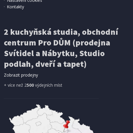
Nastavení cookies
Kontakty
ELEKTRICKÝ LIS NA CITRUSY
Berlingerhaus BH-9716 nerez Black Rose
Collection
2 kuchyňská studia, obchodní
centrum Pro DŮM (prodejna
Svítidel a Nábytku, Studio
podlah, dveří a tapet)
Zobrazit prodejny
+ více než 2
500
výdejních míst
SKLADEM
513 Kč
Přidat do košíku