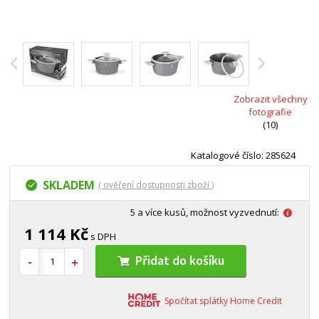
Zobrazit všechny
fotografie
(10)
Katalogové číslo: 285624
SKLADEM
( ověření dostupnosti zboží )
5 a více kusů, možnost vyzvednutí:
1 114 Kč
s DPH
Přidat do košíku
Spočítat splátky Home Credit