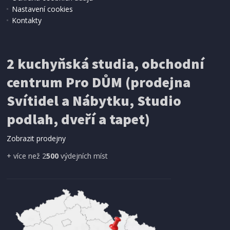
Nastavení cookies
Kontakty
KASTROL S POKLICÍ S MRAMOROVÝM POVRCHEM
Berlingerhaus BH-6894 28 cm Carbon PRO Line
2 kuchyňská studia, obchodní
centrum Pro DŮM (prodejna
Svítidel a Nábytku, Studio
podlah, dveří a tapet)
Zobrazit prodejny
+ více než 2
500
výdejních míst
SKLADEM
1 082 Kč
Přidat do košíku