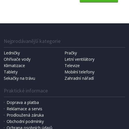
KASTROL S POKLICÍ S TITANOVÝM POVRCHEM
Berlingerhaus BH-8189 28 cm Matte Black
Collection
Nejprodávanější kategorie
Ledničky
Pračky
Ohřívače vody
Letní ventilátory
Klimatizace
Televize
Tablety
Mobilní telefony
Sekačky na trávu
Zahradní nářadí
Praktické informace
Doprava a platba
Reklamace a servis
Prodloužená záruka
SKLADEM
Obchodní podmínky
1 042 Kč
Přidat do košíku
Ochrana osobních údajů