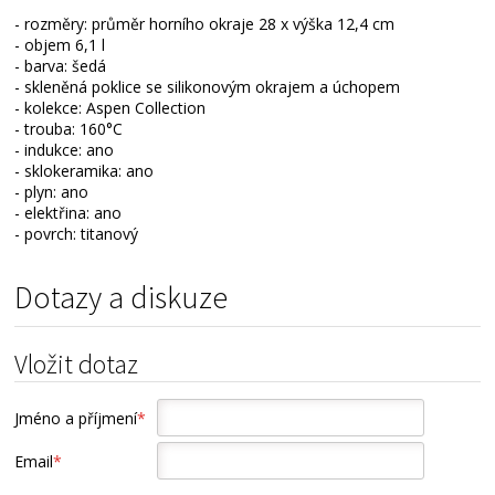
- rozměry: průměr horního okraje 28 x výška 12,4 cm
- objem 6,1 l
- barva: šedá
- skleněná poklice se silikonovým okrajem a úchopem
- kolekce: Aspen Collection
- trouba: 160°C
- indukce: ano
- sklokeramika: ano
- plyn: ano
- elektřina: ano
- povrch: titanový
Dotazy a diskuze
Vložit dotaz
Jméno a příjmení
*
Email
*