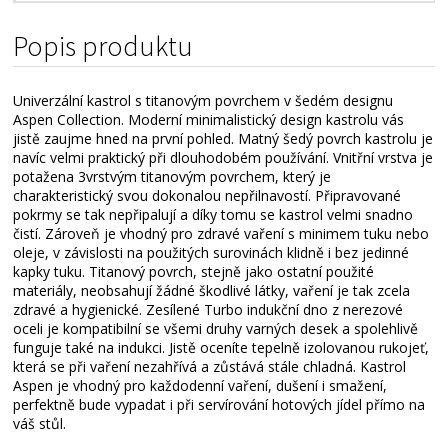
Alternativní zboží
Popis produktu
Univerzální kastrol s titanovým povrchem v šedém designu
Aspen Collection. Moderní minimalistický design kastrolu vás
jistě zaujme hned na první pohled. Matný šedý povrch kastrolu je
navíc velmi praktický při dlouhodobém používání. Vnitřní vrstva je
potažena 3vrstvým titanovým povrchem, který je
charakteristický svou dokonalou nepřilnavostí. Připravované
pokrmy se tak nepřipalují a díky tomu se kastrol velmi snadno
čistí. Zároveň je vhodný pro zdravé vaření s minimem tuku nebo
oleje, v závislosti na použitých surovinách klidně i bez jedinné
kapky tuku. Titanový povrch, stejně jako ostatní použité
materiály, neobsahují žádné škodlivé látky, vaření je tak zcela
zdravé a hygienické. Zesílené Turbo indukční dno z nerezové
oceli je kompatibilní se všemi druhy varných desek a spolehlivě
funguje také na indukci. Jistě oceníte tepelně izolovanou rukojeť,
která se při vaření nezahřívá a zůstává stále chladná. Kastrol
Aspen je vhodný pro každodenní vaření, dušení i smažení,
perfektně bude vypadat i při servírování hotových jídel přímo na
váš stůl.