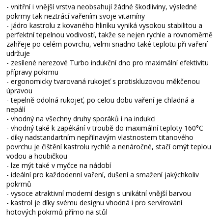
- vnitřní i vnější vrstva neobsahují žádné škodliviny, výsledné
pokrmy tak neztrácí vařením svoje vitamíny
- jádro kastrolu z kovaného hliníku vyniká vysokou stabilitou a
perfektní tepelnou vodivostí, takže se nejen rychle a rovnoměrně
zahřeje po celém povrchu, velmi snadno také teplotu při vaření
udržuje
- zesílené nerezové Turbo indukční dno pro maximální efektivitu
přípravy pokrmu
- ergonomicky tvarovaná rukojeť s protiskluzovou měkčenou
úpravou
- tepelně odolná rukojeť, po celou dobu vaření je chladná a
nepálí
- vhodný na všechny druhy sporáků i na indukci
- vhodný také k zapékání v troubě do maximální teploty 160°C
- díky nadstandartním nepřilnavým vlastnostem titanového
povrchu je čištění kastrolu rychlé a nenáročné, stačí omýt teplou
vodou a houbičkou
- lze mýt také v myčce na nádobí
- ideální pro každodenní vaření, dušení a smažení jakýchkoliv
pokrmů
- vysoce atraktivní moderní design s unikátní vnější barvou
- kastrol je díky svému designu vhodná i pro servírování
hotových pokrmů přímo na stůl