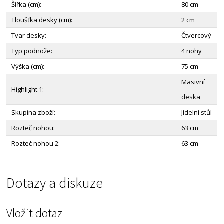
Šířka (cm):
80 cm
Tloušťka desky (cm):
2 cm
Tvar desky:
Čtvercový
Typ podnože:
4 nohy
Výška (cm):
75 cm
Masivní
Highlight 1:
deska
Skupina zboží:
Jídelní stůl
Rozteč nohou:
63 cm
Rozteč nohou 2:
63 cm
Dotazy a diskuze
Vložit dotaz