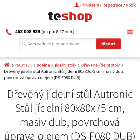
Přihlášení
/
Registrace
/
Košík
468 008 989
(po-pá: 8-17 hod.)
NÁBYTEK
Jídelna
Jídelní stoly
Dřevené jídelní stoly
Dřevěný jídelní stůl Autronic Stůl jídelní 80x80x75 cm, masiv dub,
povrchová úprava olejem (DS-F080 DUB)
Dřevěný jídelní stůl Autronic
Stůl jídelní 80x80x75 cm,
masiv dub, povrchová
úprava olejem (DS-F080 DUB)