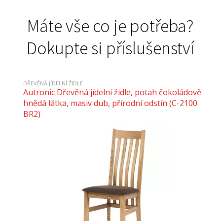
Technické parametry
Máte vše co je potřeba?
Alternativní zboží
Dokupte si příslušenství
Doporučené příslušenství
DŘEVĚNÁ JÍDELNÍ ŽIDLE
Autronic Dřevěná jídelní židle, potah čokoládově
hnědá látka, masiv dub, přírodní odstín (C-2100
BR2)