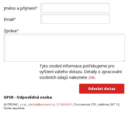
Jméno a příjmení
*
Email
*
Zpráva
*
Tyto osobní informace potřebujeme pro
vyřízení vašeho dotazu. Detaily o zpracování
osobních údajů naleznete
zde
.
GPSR - Odpovědná osoba
AUTRONIC, s.r.o.,
obchod@autronic.cz
,
311604161
, Chrustenice 270, Loděnice 267 12,
Česká republika