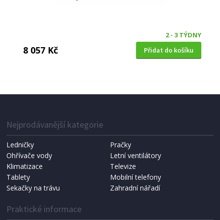
2 - 3 TÝDNY
8 057 Kč
Přidat do košíku
DŘEVĚNÝ JÍDELNÍ STŮL
Halmar LOPEZ kulatý, dub přírodní (2 Karton)
Nejprodávanější kategorie
DOPRAVA ZDARMA
Ledničky
Pračky
Ohřívače vody
Letní ventilátory
Klimatizace
Televize
Tablety
Mobilní telefony
Sekačky na trávu
Zahradní nářadí
Praktické informace