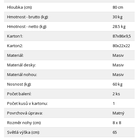
Hloubka (cm):
80 cm
Hmotnost - brutto (kg):
30 kg
Hmotnost - netto (kg):
28.5 kg
Karton1:
87x86x9,5
Karton2:
80x22x22
Materiál:
Masiv
Materiál desky:
Masiv
Materiál nohou:
Masiv
Nosnost (kg):
60 kg
Počet balení:
2 ks
Počet kusů v kartonu:
1
Povrchová úprava:
Matný
Rozměr nohy (cm):
8 x 8
Světlá výška (cm):
65