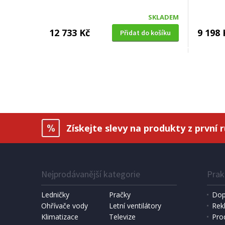
SKLADEM
12 733 Kč
9 198 
Přidat do košíku
PÁRTY REPRODUKTOR
AKAI Dual speaker system Y3
DOPRAVA ZDARMA
Získejte slevy na produkty z první 
Nejprodávanější kategorie
Prak
Ledničky
Pračky
Dop
Ohřívače vody
Letní ventilátory
Rek
Klimatizace
Televize
Pro