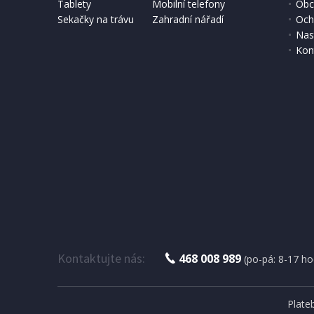
SKLADEM
Tablety
Mobilní telefony
Obc
Sekačky na trávu
Zahradní nářadí
Och
12 666 Kč
Přidat do košíku
Nas
Kon
Kontaktujte nás:
468 008 989
(po-pá: 8-17 ho
Plate