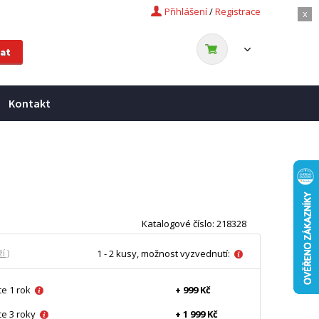
Přihlášení
/
Registrace
x
Kontakt
Katalogové číslo: 218328
í )
1 - 2 kusy, možnost vyzvednutí:
e 1 rok
+ 999 Kč
e 3 roky
+ 1 999 Kč