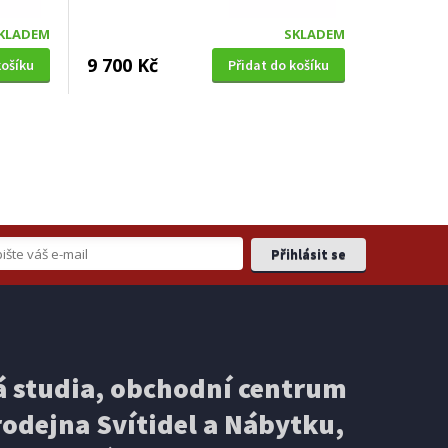
KLADEM
SKLADEM
9 700 Kč
košíku
Přidat do košíku
 studia, obchodní centrum
odejna Svítidel a Nábytku,