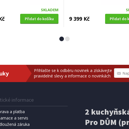
SKLADEM
S
Kč
9 399 Kč
Přidat do košíku
Přidat do 
Přihlašte se k odběru novinek a získávejte
ruky
pravidelné slevy a informace o novinkách
tické informace
2 kuchyňská
rava a platba
lamace a servis
Pro DŮM (pr
dloužená záruka