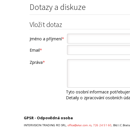
Dotazy a diskuze
Vložit dotaz
Jméno a příjmení
*
Email
*
Zpráva
*
Tyto osobní informace potřebujem
Detaily o zpracování osobních úd
GPSR - Odpovědná osoba
INTERVISION TRADING RO SRL,
office@akai.com.ro
,
726 24 51 60
, Bld.I.C.Bra