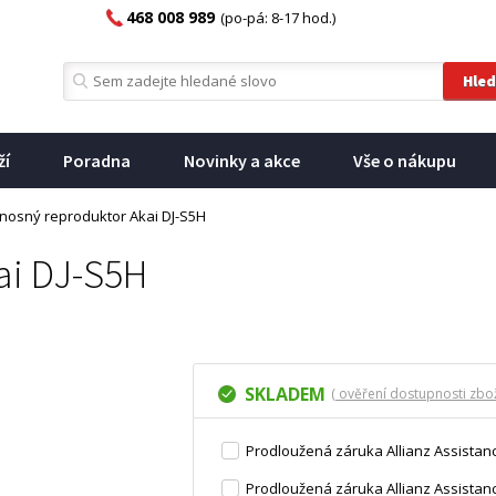
468 008 989
(po-pá: 8-17 hod.)
ží
Poradna
Novinky a akce
Vše o nákupu
nosný reproduktor Akai DJ-S5H
ai DJ-S5H
SKLADEM
( ověření dostupnosti zbož
Prodloužená záruka Allianz Assistanc
Prodloužená záruka Allianz Assistanc