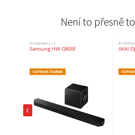
Není to přesně to
SOUNDBAR 5.1.2
BT REPR
Samsung HW-Q800F
AKAI D
DOPRAVA ZDARMA
DOPRAV