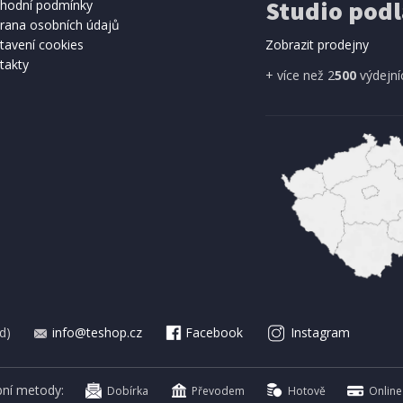
Studio podl
hodní podmínky
rana osobních údajů
tavení cookies
Zobrazit prodejny
takty
+ více než 2
500
výdejní
d)
info@teshop.cz
Facebook
Instagram
bní metody:
Dobírka
Převodem
Hotově
Online