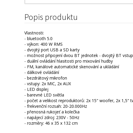
Popis produktu
Vlastnosti:
- bluetooth 5.0
- výkon: 400 W RMS
- dvojitý port USB a SD karty
- možnost připojení dvou BT jednotek - dvojitý BT vstup
- duální ovládání hlasitosti pro mixování hudby
- FM, kanálové automatické skenování a ukládání
- dálkové ovládání
- bezdrátový mikrofon
- vstupy: 2x MIC, 2x AUX
- LED displej
- barevné LED světla
- počet a velikost reproduktorů: 2x 15" woofer, 2x 1,5" 
- frekvenční rozsah: 20-20.000Hz
- přenosná rukojeť a kolečka
- napájecí zdroj: 230V - 50Hz
- rozměry: 46 x 35 x 132 cm