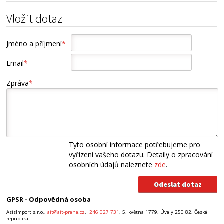
Vložit dotaz
Jméno a příjmení
*
Email
*
Zpráva
*
Tyto osobní informace potřebujeme pro
vyřízení vašeho dotazu. Detaily o zpracování
osobních údajů naleznete
zde
.
GPSR - Odpovědná osoba
AsisImport s.r.o.,
ait@ait-praha.cz
,
246 027 731
, 5. května 1779, Úvaly 250 82, Česká
republika