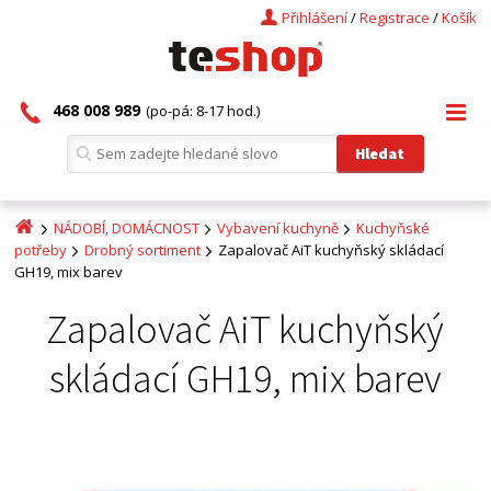
Přihlášení
/
Registrace
/
Košík
468 008 989
(po-pá: 8-17 hod.)
NÁDOBÍ, DOMÁCNOST
Vybavení kuchyně
Kuchyňské
potřeby
Drobný sortiment
Zapalovač AiT kuchyňský skládací
GH19, mix barev
Zapalovač AiT kuchyňský
skládací GH19, mix barev