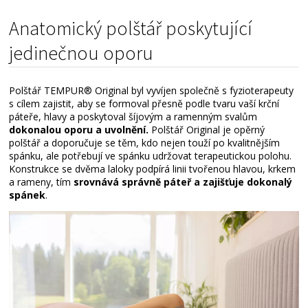
Anatomický polštář poskytující
jedinečnou oporu
Polštář TEMPUR® Original byl vyvíjen společně s fyzioterapeuty
s cílem zajistit, aby se formoval přesně podle tvaru vaší krční
páteře, hlavy a poskytoval šíjovým a ramenným svalům
dokonalou oporu a uvolnění.
Polštář Original je opěrný
polštář a doporučuje se těm, kdo nejen touží po kvalitnějším
spánku, ale potřebují ve spánku udržovat terapeutickou polohu.
Konstrukce se dvěma laloky podpírá linii tvořenou hlavou, krkem
a rameny, tím
srovnává správně páteř a zajišťuje dokonalý
spánek
.