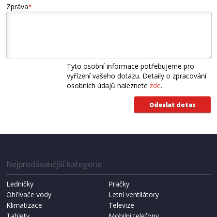
Zpráva
*
Tyto osobní informace potřebujeme pro
vyřízení vašeho dotazu. Detaily o zpracování
osobních údajů naleznete
zde
.
Nejprodávanější kategorie
Ledničky
Pračky
Ohřívače vody
Letní ventilátory
Klimatizace
Televize
Tablety
Mobilní telefony