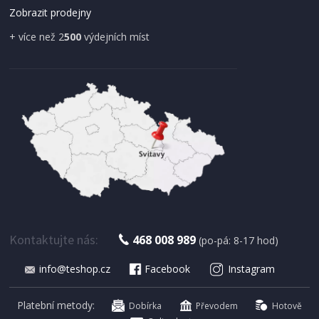
Zobrazit prodejny
+ více než 2
500
výdejních míst
Kontaktujte nás:
468 008 989
(po-pá: 8-17 hod)
info@teshop.cz
Facebook
Instagram
Platební metody:
Dobírka
Převodem
Hotově