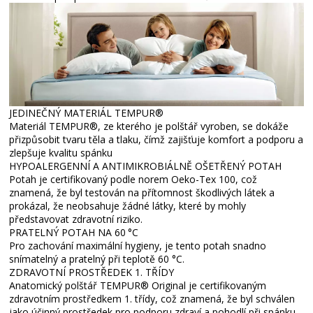
JEDINEČNÝ MATERIÁL TEMPUR®
Materiál TEMPUR®, ze kterého je polštář vyroben, se dokáže
přizpůsobit tvaru těla a tlaku, čímž zajišťuje komfort a podporu a
zlepšuje kvalitu spánku
HYPOALERGENNÍ A ANTIMIKROBIÁLNĚ OŠETŘENÝ POTAH
Potah je certifikovaný podle norem Oeko-Tex 100, což
znamená, že byl testován na přítomnost škodlivých látek a
prokázal, že neobsahuje žádné látky, které by mohly
představovat zdravotní riziko.
PRATELNÝ POTAH NA 60 °C
Pro zachování maximální hygieny, je tento potah snadno
snímatelný a pratelný při teplotě 60 °C.
ZDRAVOTNÍ PROSTŘEDEK 1. TŘÍDY
Anatomický polštář TEMPUR® Original je certifikovaným
zdravotním prostředkem 1. třídy, což znamená, že byl schválen
jako účinný prostředek pro podporu zdraví a pohodlí při spánku.