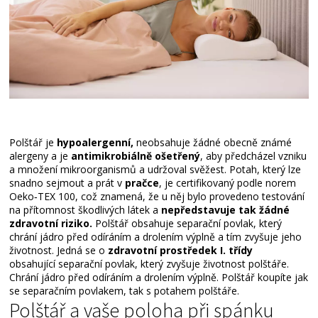
Polštář je
hypoalergenní,
neobsahuje žádné obecně známé
alergeny a je
antimikrobiálně ošetřený
, aby předcházel vzniku
a množení mikroorganismů a udržoval svěžest. Potah, který lze
snadno sejmout a prát v
pračce
, je certifikovaný podle norem
Oeko‑TEX 100, což znamená, že u něj bylo provedeno testování
na přítomnost škodlivých látek a
nepředstavuje tak žádné
zdravotní riziko.
Polštář obsahuje separační povlak, který
chrání jádro před odíráním a drolením výplně a tím zvyšuje jeho
životnost. Jedná se o
zdravotní prostředek I. třídy
obsahující separační povlak, který zvyšuje životnost polštáře.
Chrání jádro před odíráním a drolením výplně. Polštář koupíte jak
se separačním povlakem, tak s potahem polštáře.
Polštář a vaše poloha při spánku