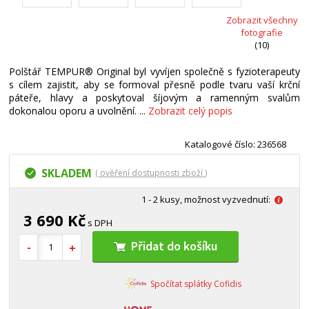
Zobrazit všechny
fotografie
(10)
Polštář TEMPUR® Original byl vyvíjen společně s fyzioterapeuty
s cílem zajistit, aby se formoval přesně podle tvaru vaší krční
páteře, hlavy a poskytoval šíjovým a ramenným svalům
dokonalou oporu a uvolnění. ...
Zobrazit celý popis
Katalogové číslo: 236568
SKLADEM
( ověření dostupnosti zboží )
1 - 2 kusy, možnost vyzvednutí:
3 690 Kč
s DPH
Přidat do košíku
Spočítat splátky Cofidis