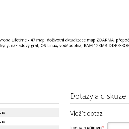
Evropa Lifetime - 47 map, doživotní aktualizace map ZDARMA, přepoče
vé pokyny, nákladový graf, OS Linux, voděodolná, RAM 128MB DDR3/RO
Dotazy a diskuze
Vložit dotaz
Ano
Ano
Jméno a příjmení
*