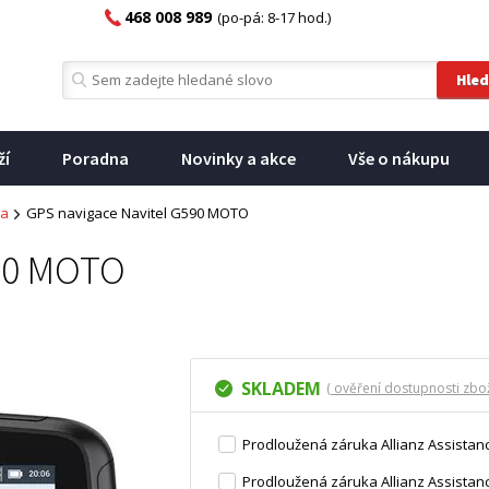
468 008 989
(po-pá: 8-17 hod.)
ží
Poradna
Novinky a akce
Vše o nákupu
ta
GPS navigace Navitel G590 MOTO
590 MOTO
SKLADEM
( ověření dostupnosti zbož
Prodloužená záruka Allianz Assistanc
Prodloužená záruka Allianz Assistanc