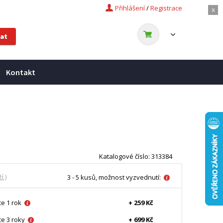
Přihlášení
/
Registrace
x
Kontakt
Katalogové číslo: 313384
í )
3 - 5 kusů, možnost vyzvednutí:
e 1 rok
+ 259 Kč
e 3 roky
+ 699 Kč