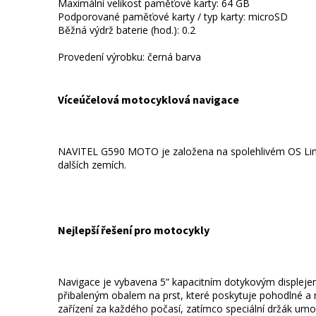
Maximální velikost paměťové karty: 64 GB
Podporované paměťové karty / typ karty: microSD
Běžná výdrž baterie (hod.): 0.2
Provedení výrobku: černá barva
Víceúčelová motocyklová navigace
NAVITEL G590 MOTO je založena na spolehlivém OS Linux
dalších zemích.
Nejlepší řešení pro motocykly
Navigace je vybavena 5” kapacitním dotykovým displejem
přibaleným obalem na prst, které poskytuje pohodlné a r
zařízení za každého počasí, zatímco speciální držák umo