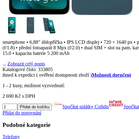
smartphone • 6,88" úhlopříčka • IPS LCD displej • 720 × 1640 px 
(f/1.8) • přední fotoaparát 8 Mpx (f/2.0) • dual SIM + slot na pam. 
15.0 • kapacita baterie 5 200 mAh
...
Zobrazit celý popis
Katalogové číslo: 333805
ihned k expedici
( ověření dostupnosti zboží )
Možnosti doručení
1 - 2 kusy, možnost vyzvednutí:
2 690 Kč
s DPH
Spočítat splátky Cofidis
Spočíta
Přidat do košíku
Přidat do porovnání
Podobné kategorie
Telefony