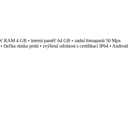
měť RAM 4 GB • interní paměť 64 GB • zadní fotoaparát 50 Mpx
čtečka otisku prstů • zvýšená odolnost s certifikací IP64 • Android