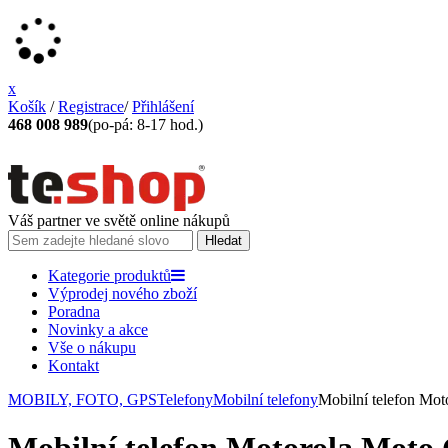
x
Košík
/
Registrace
/
Přihlášení
468 008 989
(po-pá: 8-17 hod.)
Váš partner ve světě online nákupů
Kategorie produktů
Výprodej nového zboží
Poradna
Novinky a akce
Vše o nákupu
Kontakt
MOBILY, FOTO, GPS
Telefony
Mobilní telefony
Mobilní telefon Mo