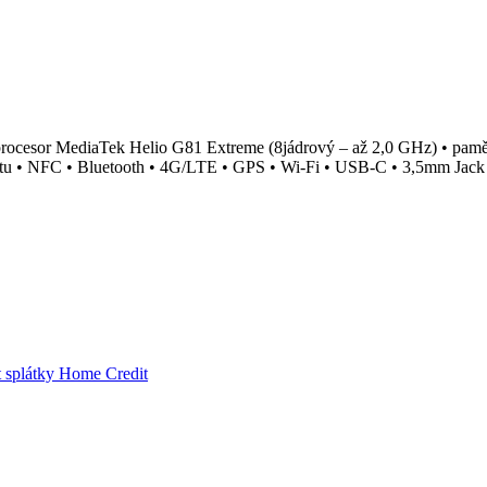
• procesor MediaTek Helio G81 Extreme (8jádrový – až 2,0 GHz) • pa
kartu • NFC • Bluetooth • 4G/LTE • GPS • Wi-Fi • USB-C • 3,5mm Jack • 
t splátky Home Credit