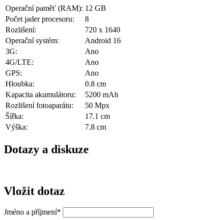
Operační paměť (RAM):
12 GB
Počet jader procesoru:
8
Rozlišení:
720 x 1640
Operační systém:
Android 16
3G:
Ano
4G/LTE:
Ano
GPS:
Ano
Hloubka:
0.8 cm
Kapacita akumulátoru:
5200 mAh
Rozlišení fotoaparátu:
50 Mpx
Šířka:
17.1 cm
Výška:
7.8 cm
Dotazy a diskuze
Vložit dotaz
Jméno a příjmení
*