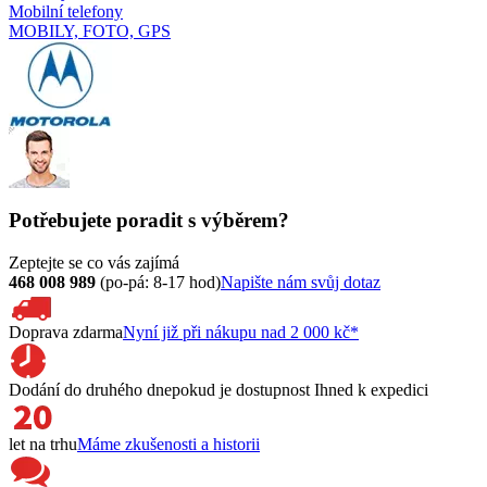
Mobilní telefony
MOBILY, FOTO, GPS
Potřebujete poradit s výběrem?
Zeptejte se co vás zajímá
468 008 989
(po-pá: 8-17 hod)
Napište nám svůj dotaz
Doprava zdarma
Nyní již při nákupu nad 2 000 kč*
Dodání do druhého dne
pokud je dostupnost Ihned k expedici
let na trhu
Máme zkušenosti a historii