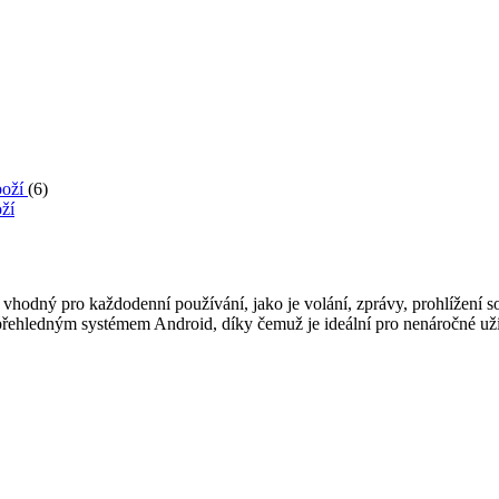
boží
(6)
oží
dný pro každodenní používání, jako je volání, zprávy, prohlížení soci
 přehledným systémem Android, díky čemuž je ideální pro nenáročné už