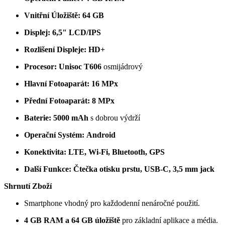
Vnitřní Úložiště:
64 GB
Displej:
6,5" LCD/IPS
Rozlišení Displeje:
HD+
Procesor:
Unisoc T606
osmijádrový
Hlavní Fotoaparát:
16 MPx
Přední Fotoaparát:
8 MPx
Baterie:
5000 mAh
s dobrou výdrží
Operační Systém:
Android
Konektivita:
LTE, Wi-Fi, Bluetooth, GPS
Další Funkce:
Čtečka otisku prstu, USB-C, 3,5 mm jack
Shrnutí Zboží
Smartphone vhodný pro každodenní nenáročné použití.
4 GB RAM a 64 GB úložiště
pro základní aplikace a média.