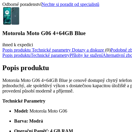
Odborné poradenství
Nechte si poradit od specialistů
Motorola Moto G06 4+64GB Blue
ihned k expedici
Popis produktu
Technické parametry
Dotazy a diskuze
(0)
Podobné z
Popis produktu
Technické parametry
Přílohy ke stažení
Alternativní zb
Popis produktu
Motorola Moto G06 4+64GB Blue je cenově dostupný chytrý telefon vho
jednoduchý, ale spolehlivý výkon s dostatečnou kapacitou úložiště a
provedení působí moderně a příjemně.
Technické Parametry
Model:
Motorola Moto G06
Barva:
Modrá
Operační Paměť:
4 GB RAM