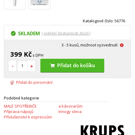
Katalogové číslo: 56776
SKLADEM
( ověření dostupnosti zboží )
3 - 5 kusů, možnost vyzvednutí:
399 Kč
s DPH
Přidat do košíku
Přidat do porovnání
Podobné kategorie
MALÉ SPOTŘEBIČE
a kávovarům
Příprava nápojů
Innogy sleva
Příslušenství k espressům