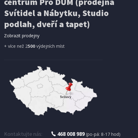
centrum Pro DŮM (prodejna
Svítidel a Nábytku, Studio
podlah, dveří a tapet)
Zobrazit prodejny
+ více než 2
500
výdejních míst
Kontaktujte nás:
468 008 989
(po-pá: 8-17 hod)