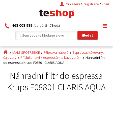
Přihlášení
/
Registrace
/
Košík
468 008 989
(po-pá: 8-17 hod.)
MALÉ SPOTŘEBIČE
Příprava nápojů
Espressa, kávovary,
čajovary
Příslušenství k espressům a kávovarům
Náhradní filtr
do espressa Krups F08801 CLARIS AQUA
Náhradní filtr do espressa
Krups F08801 CLARIS AQUA