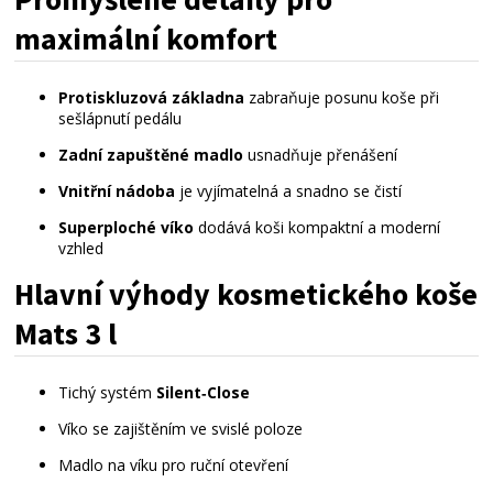
maximální
komfort
Protiskluzová základna
 zabraňuje posunu koše při 
sešlápnutí pedálu
Zadní zapuštěné madlo
 usnadňuje přenášení
Vnitřní nádoba
 je vyjímatelná a snadno se čistí
Superploché víko
 dodává koši kompaktní a moderní 
vzhled
Hlavní
výhody
kosmetického
koše
Mats
3
l
Tichý systém 
Silent‑Close
Víko se zajištěním ve svislé poloze
Madlo na víku pro ruční otevření