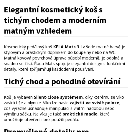
Elegantní
kosmetický
koš
s
tichým
chodem
a
moderním
matným
vzhledem
Kosmetický pedálový koš 
KELA Mats 3 l
 v šedé matné barvě je 
stylovým a praktickým doplňkem do koupelny nebo na WC. 
Matná kovová povrchová úprava působí moderně, je odolná a 
snadno se čistí. Řada Mats spojuje elegantní design s funkčními 
detaily, které zpříjemňují každodenní používání.
Tichý
chod
a
pohodlné
otevírání
Koš je vybaven 
Silent‑Close systémem
, díky kterému se víko 
zavírá tiše a plynule. Víko lze navíc 
zajistit ve svislé poloze
, 
což výrazně usnadňuje manipulaci s vnitřní nádobou nebo 
výměnu sáčku. Na víku je také 
praktické madlo
, které 
umožňuje otevření i bez použití pedálu.
Promyšlené
detaily
pro