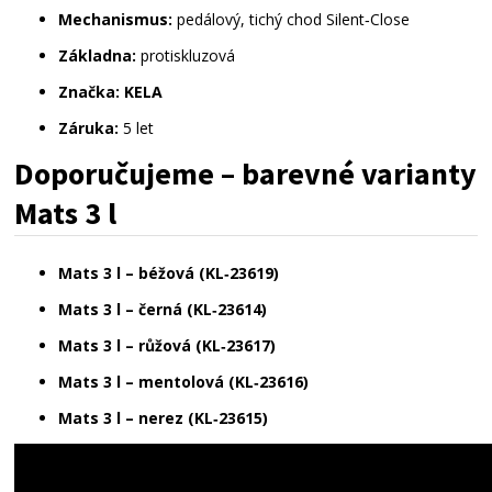
Mechanismus:
 pedálový, tichý chod Silent‑Close
Základna:
 protiskluzová
Značka:
KELA
Záruka:
 5 let
Doporučujeme
–
barevné
varianty
Mats
3
l
Mats 3 l – béžová (KL‑23619)
Mats 3 l – černá (KL‑23614)
Mats 3 l – růžová (KL‑23617)
Mats 3 l – mentolová (KL‑23616)
Mats 3 l – nerez (KL‑23615)