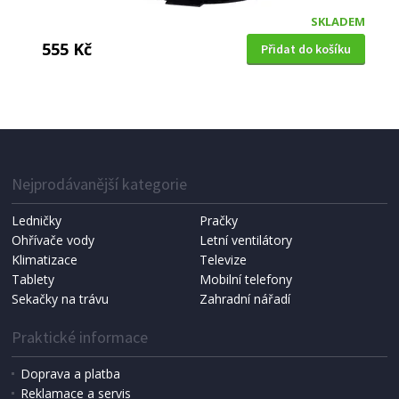
SKLADEM
555 Kč
Přidat do košíku
ODPADKOVÝ KOŠ
Dirt Devil nášlapný 5 l černá
Nejprodávanější kategorie
Ledničky
Pračky
Ohřívače vody
Letní ventilátory
Klimatizace
Televize
Tablety
Mobilní telefony
Sekačky na trávu
Zahradní nářadí
Praktické informace
Doprava a platba
Reklamace a servis