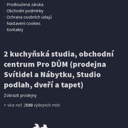
Prodloužená záruka
SKLADEM
Obchodní podmínky
494 Kč
Přidat do košíku
Ochrana osobních údajů
Nastavení cookies
Kontakty
ODPADKOVÝ KOŠ
Kela KL-23613 Koš odpadkový 3 l MATS bílá
2 kuchyňská studia, obchodní
centrum Pro DŮM (prodejna
Svítidel a Nábytku, Studio
podlah, dveří a tapet)
Zobrazit prodejny
+ více než 2
500
výdejních míst