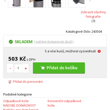
Zobrazit všechny
fotografie
(7)
Katalogové číslo: 243504
SKLADEM
( ověření dostupnosti zboží )
5 a více kusů, možnost vyzvednutí:
503 Kč
s DPH
Přidat do košíku
Přidat do porovnání
Podobné kategorie
Odpadkové koše
Konvenční odpadkové
NÁDOBÍ, DOMÁCNOST
koše
Potřeby pro domácnost