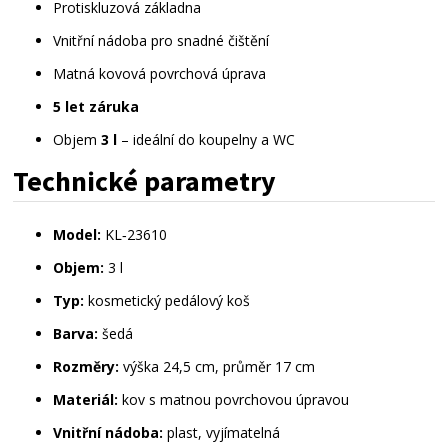
Protiskluzová základna
Vnitřní nádoba pro snadné čištění
Matná kovová povrchová úprava
5 let záruka
Objem 
3 l
 – ideální do koupelny a WC
Technické
parametry
Model:
 KL‑23610
Objem:
 3 l
Typ:
 kosmetický pedálový koš
Barva:
 šedá
Rozměry:
 výška 24,5 cm, průměr 17 cm
Materiál:
 kov s matnou povrchovou úpravou
Vnitřní nádoba:
 plast, vyjímatelná