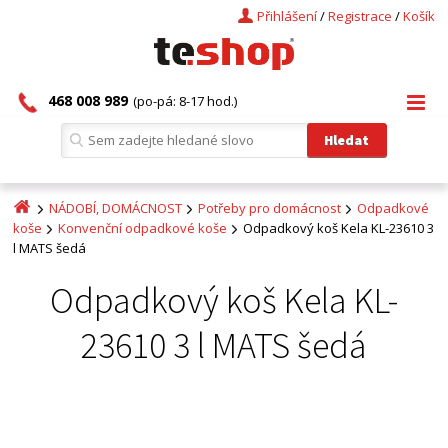
Přihlášení
/
Registrace
/
Košík
468 008 989
(po-pá: 8-17 hod.)
NÁDOBÍ, DOMÁCNOST
Potřeby pro domácnost
Odpadkové
koše
Konvenční odpadkové koše
Odpadkový koš Kela KL-23610 3
l MATS šedá
Odpadkový koš Kela KL-
23610 3 l MATS šedá