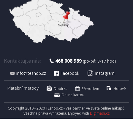
SKLADEM
611 Kč
Přidat do košíku
KOŠ ODPADKOVÝ NEREZ
Kela KL-10927 Mala 12 l
Kontaktujte nás:
468 008 989
(po-pá: 8-17 hod)
info@teshop.cz
Facebook
Instagram
Platební metody:
Dobírka
Převodem
Hotově
Online kartou
Copyright 2010 - 2020 TEshop.cz - Váš partner ve světě online nákupů.
Všechna práva vyhrazena. Enjoyed with
Digimadi.cz