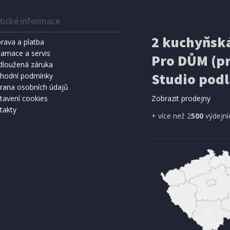
tické informace
2 kuchyňská
rava a platba
lamace a servis
Pro DŮM (pr
dloužená záruka
Studio podl
hodní podmínky
rana osobních údajů
tavení cookies
Zobrazit prodejny
takty
+ více než 2
500
výdejní