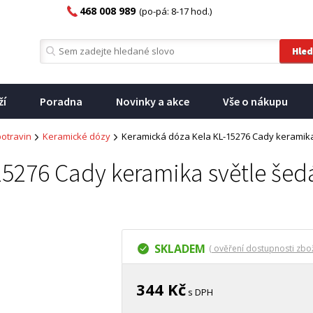
468 008 989
(po-pá: 8-17 hod.)
ží
Poradna
Novinky a akce
Vše o nákupu
potravin
Keramické dózy
Keramická dóza Kela KL-15276 Cady keramika 
5276 Cady keramika světle šedá
SKLADEM
( ověření dostupnosti zbož
344 Kč
s DPH