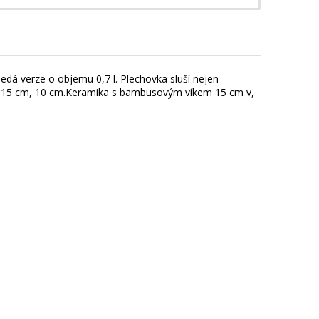
edá verze o objemu 0,7 l. Plechovka sluší nejen
ška 15 cm, 10 cm.Keramika s bambusovým víkem 15 cm v,