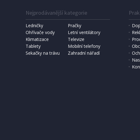
Nejprodávanější kategorie
Prak
Ledničky
Pračky
Dop
Ohřívače vody
Letní ventilátory
Rek
Klimatizace
Televize
Pro
Tablety
Mobilní telefony
Obc
Sekačky na trávu
Zahradní nářadí
Och
Nas
Kon