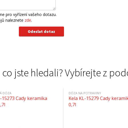
e pro vyřízení vašeho dotazu.
ajů naleznete
zde
.
 co jste hledali? Vybírejte z 
Á DÓZA
DÓZA NA POTRAVINY
L-15273 Cady keramika
Kela KL-15279 Cady keramik
,7l
0,7l