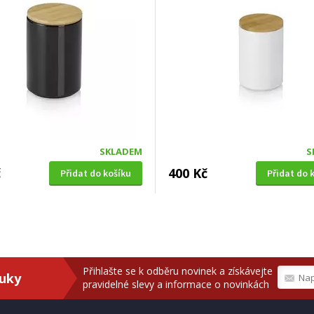
SKLADEM
S
č
400 Kč
Přidat do košíku
Přidat do 
Přihlašte se k odběru novinek a získávejte
ruky
pravidelné slevy a informace o novinkách