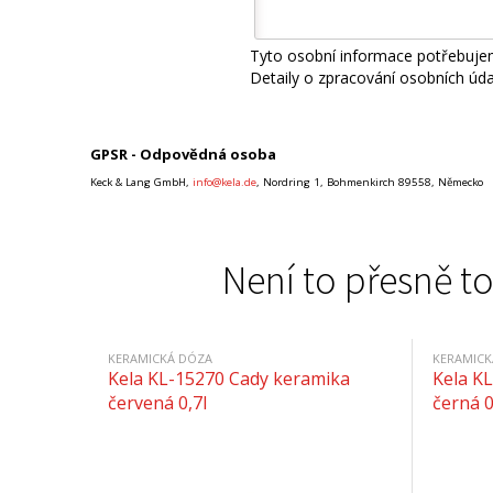
Tyto osobní informace potřebujem
Detaily o zpracování osobních úd
GPSR - Odpovědná osoba
Keck & Lang GmbH,
info@kela.de
, Nordring 1, Bohmenkirch 89558, Německo
Není to přesně to
KERAMICKÁ DÓZA
KERAMICK
Kela KL-15270 Cady keramika
Kela K
červená 0,7l
černá 0