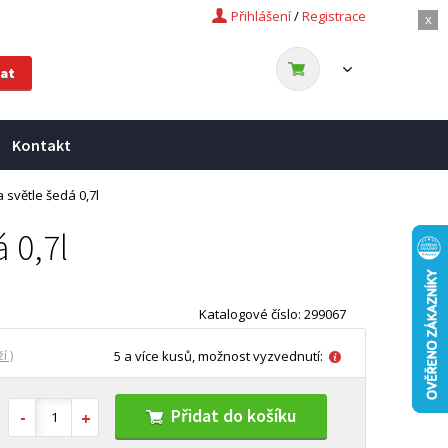
Přihlášení
/
Registrace
x
Kontakt
světle šedá 0,7l
 0,7l
Katalogové číslo: 299067
í )
5 a více kusů, možnost vyzvednutí:
Přidat do košíku