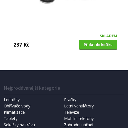
SKLADEM
237 Kč
Přidat do košíku
SERVÍROVACÍ LŽÍCE
Kela KL-12627 s otvory Tom silikon černá
Nejprodávanější kategorie
Ledničky
Pračky
Ohřívače vody
Letní ventilátory
Klimatizace
Televize
Tablety
Mobilní telefony
Sekačky na trávu
Zahradní nářadí