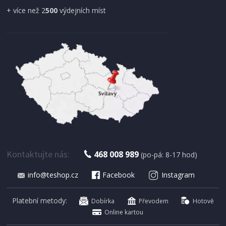
+ více než 2
500
výdejních míst
SKLADEM
301 Kč
Přidat do košíku
NABĚRAČKA NA TĚSTOVINY
Kela KL-12585 Naběračka na těstoviny
silikonová TOM 28,5 x 5,5 cm
Kontaktujte nás:
468 008 989
(po-pá: 8-17 hod)
info@teshop.cz
Facebook
Instagram
Platební metody:
Dobírka
Převodem
Hotově
Online kartou