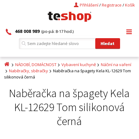
Přihlášení
/
Registrace
/
Košík
468 008 989
(po-pá: 8-17 hod.)
NÁDOBÍ, DOMÁCNOST
Vybavení kuchyně
Náčiní na vaření
Naběračky, sběračky
Naběračka na špagety Kela KL-12629 Tom
silikonová černá
Naběračka na špagety Kela
KL-12629 Tom silikonová
černá