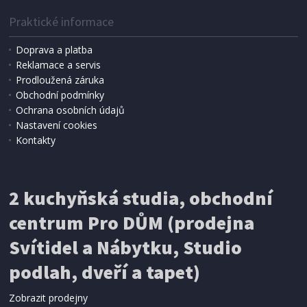
Praktické informace
Doprava a platba
Reklamace a servis
Prodloužená záruka
SKLADEM
Obchodní podmínky
239 Kč
Přidat do košíku
Ochrana osobních údajů
Nastavení cookies
Kontakty
ROZTÍRAČ NA PALAČINKY
de Buyer 4873.01 B BOIS, dřevěný, bukové
dřevo, ochrana včelí vosk
2 kuchyňská studia, obchodní
centrum Pro DŮM (prodejna
Svítidel a Nábytku, Studio
podlah, dveří a tapet)
Zobrazit prodejny