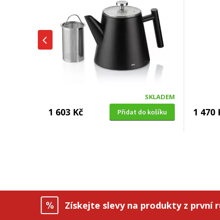
SKLADEM
1 603 Kč
1 470 
Přidat do košíku
KONVICE PÍSKACÍ
Kela KL 11658
Získejte slevy na produkty z první 