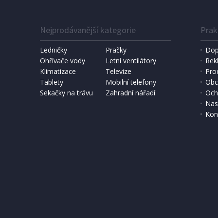
Nejprodávanější kategorie
Prak
Ledničky
Pračky
Dop
Ohřívače vody
Letní ventilátory
Rek
Klimatizace
Televize
Pro
SKLADEM
Tablety
Mobilní telefony
Obc
Sekačky na trávu
Zahradní nářadí
Och
1 271 Kč
Přidat do košíku
Nas
Kon