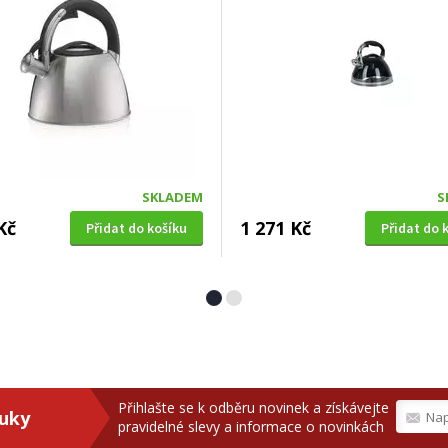
SKLADEM
S
Kč
1 271 Kč
Přidat do košíku
Přidat do 
Přihlašte se k odběru novinek a získávejte
ruky
pravidelné slevy a informace o novinkách