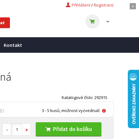
Přihlášení
/
Registrace
x
Kontakt
tná
Katalogové číslo: 292915
í )
3 - 5 kusů, možnost vyzvednutí:
Přidat do košíku