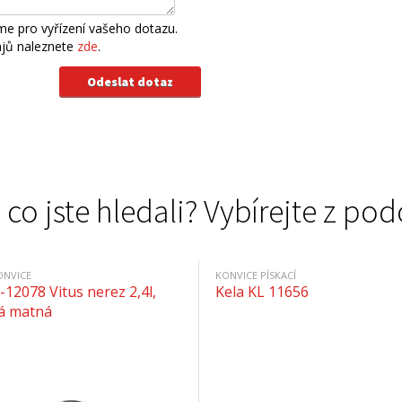
e pro vyřízení vašeho dotazu.
ajů naleznete
zde
.
 co jste hledali? Vybírejte z 
ONVICE
KONVICE PÍSKACÍ
-12078 Vitus nerez 2,4l,
Kela KL 11656
ná matná