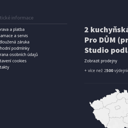
tické informace
2 kuchyňská
rava a platba
lamace a servis
Pro DŮM (pr
dloužená záruka
Studio podl
hodní podmínky
rana osobních údajů
tavení cookies
Zobrazit prodejny
takty
+ více než 2
500
výdejní