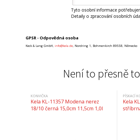
Tyto osobní informace potřebujem
Detaily o zpracování osobních úd
GPSR - Odpovědná osoba
Keck & Lang GmbH,
info@kela.de
, Nordring 1, Bohmenkirch 89558, Německo
Není to přesně to
KONVIČKA
PÍSKACÍ K
Kela KL-11357 Modena nerez
Kela KL
18/10 černá 15,0cm 11,5cm 1,0l
stříbr