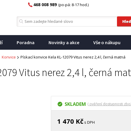
468 008 989
(po-pá: 8-17 hod.)
ží
Poradna
Novinky a akce
Vše o nákupu
Konvice
Pískací konvice Kela KL-12079 Vitus nerez 2,4 l, černá matná
2079 Vitus nerez 2,4 l, černá ma
SKLADEM
( ověření dostupnosti zbož
1 470 Kč
s DPH