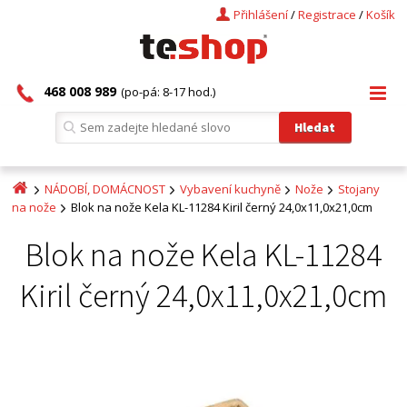
Přihlášení
/
Registrace
/
Košík
468 008 989
(po-pá: 8-17 hod.)
NÁDOBÍ, DOMÁCNOST
Vybavení kuchyně
Nože
Stojany
na nože
Blok na nože Kela KL-11284 Kiril černý 24,0x11,0x21,0cm
Blok na nože Kela KL-11284
Kiril černý 24,0x11,0x21,0cm