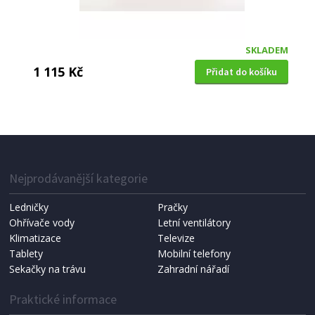
SKLADEM
1 115 Kč
Přidat do košíku
Nejprodávanější kategorie
Ledničky
Pračky
Ohřívače vody
Letní ventilátory
Klimatizace
Televize
Tablety
Mobilní telefony
Sekačky na trávu
Zahradní nářadí
Praktické informace