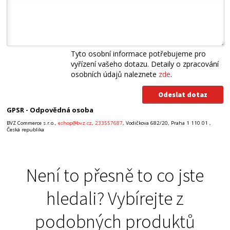
Tyto osobní informace potřebujeme pro
vyřízení vašeho dotazu. Detaily o zpracování
osobních údajů naleznete
zde
.
GPSR - Odpovědná osoba
BVZ Commerce s.r.o.,
eshop@bvz.cz
,
233557687
, Vodičkova 682/20, Praha 1 110 01 ,
Česká republika
Není to přesně to co jste
hledali? Vybírejte z
podobných produktů