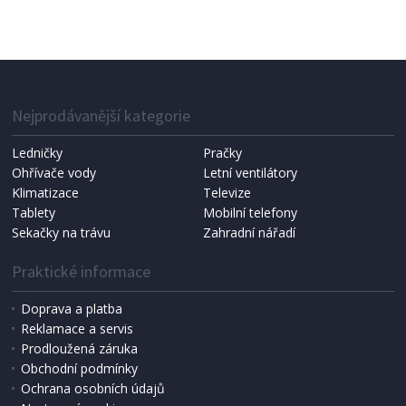
VYSOUŠEČ VLASŮ
Bravo B-4674 černá
Nejprodávanější kategorie
Ledničky
Pračky
Ohřívače vody
Letní ventilátory
Klimatizace
Televize
Tablety
Mobilní telefony
Sekačky na trávu
Zahradní nářadí
Praktické informace
Doprava a platba
Reklamace a servis
Prodloužená záruka
IHNED K EXPEDICI
Obchodní podmínky
561 Kč
Přidat do košíku
Ochrana osobních údajů