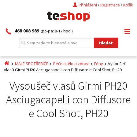
Přihlášení
/
Registrace
/
Košík
468 008 989
(po-pá: 8-17 hod.)
MALÉ SPOTŘEBIČE
Péče o tělo a zdraví
Fény
Vysoušeč
vlasů Girmi PH20 Asciugacapelli con Diffusore e Cool Shot, PH20
Vysoušeč vlasů Girmi PH20
Asciugacapelli con Diffusore
e Cool Shot, PH20