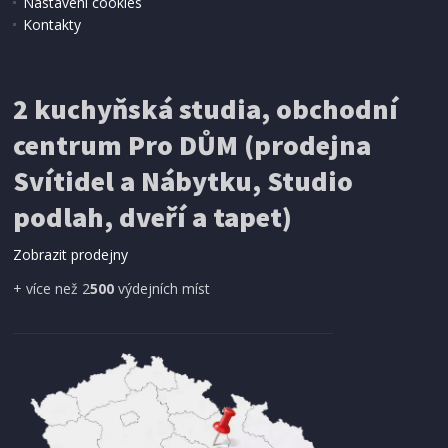
Nastavení cookies
Kontakty
VYSOUŠEČ VLASŮ
Bravo B-4675 bílá
2 kuchyňská studia, obchodní
centrum Pro DŮM (prodejna
Svítidel a Nábytku, Studio
podlah, dveří a tapet)
Zobrazit prodejny
+ více než 2
500
výdejních míst
IHNED K EXPEDICI
576 Kč
Přidat do košíku