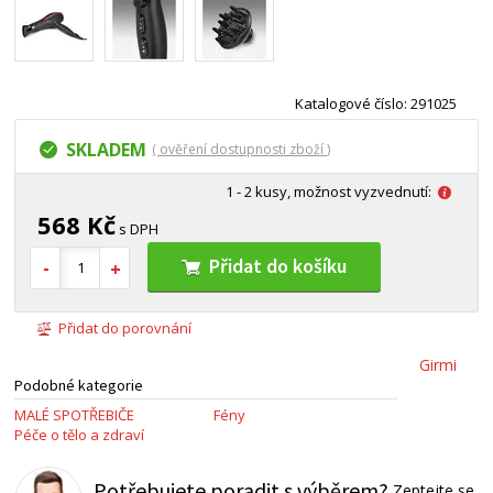
Katalogové číslo: 291025
SKLADEM
( ověření dostupnosti zboží )
1 - 2 kusy, možnost vyzvednutí:
568 Kč
s DPH
Přidat do košíku
Přidat do porovnání
Girmi
Podobné kategorie
MALÉ SPOTŘEBIČE
Fény
Péče o tělo a zdraví
Potřebujete poradit s výběrem?
Zeptejte se