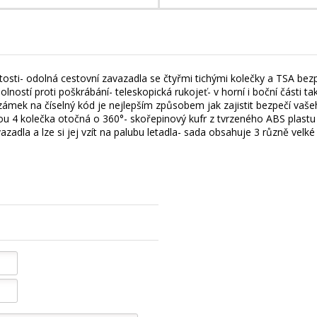
ežitosti- odolná cestovní zavazadla se čtyřmi tichými kolečky a TSA
lností proti poškrábání- teleskopická rukojeť- v horní i boční části ta
mek na číselný kód je nejlepším způsobem jak zajistit bezpečí vašeho
sou 4 kolečka otočná o 360°- skořepinový kufr z tvrzeného ABS pla
azadla a lze si jej vzít na palubu letadla- sada obsahuje 3 různě velké k