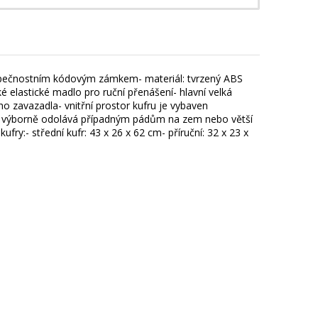
 bezpečnostním kódovým zámkem- materiál: tvrzený ABS
ké elastické madlo pro ruční přenášení- hlavní velká
 zavazadla- vnitřní prostor kufru je vybaven
stu výborně odolává případným pádům na zem nebo větší
ufry:- střední kufr: 43 x 26 x 62 cm- příruční: 32 x 23 x