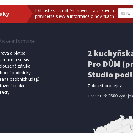
Přihlašte se k odběru novinek a získávejte
ruky
pravidelné slevy a informace o novinkách
tické informace
2 kuchyňská
rava a platba
lamace a servis
Pro DŮM (pr
dloužená záruka
Studio podl
SKLADEM
S
hodní podmínky
rana osobních údajů
Kč
3 295 Kč
Přidat do košíku
Přidat do 
tavení cookies
Zobrazit prodejny
takty
+ více než 2
500
výdejní