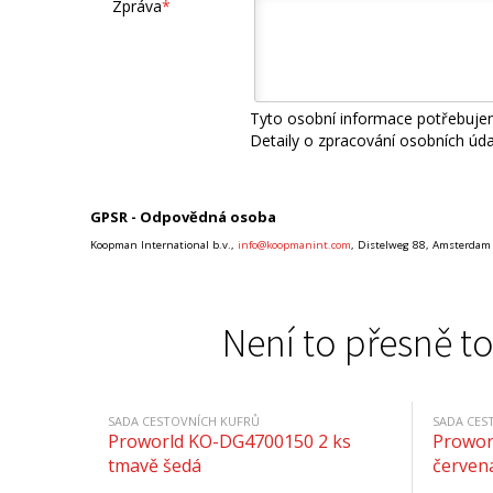
Zpráva
*
Tyto osobní informace potřebujem
Detaily o zpracování osobních úd
GPSR - Odpovědná osoba
Koopman International b.v.,
info@koopmanint.com
, Distelweg 88, Amsterdam
Není to přesně to
SADA CESTOVNÍCH KUFRŮ
SADA CES
Proworld KO-DG4700150 2 ks
Prowor
tmavě šedá
červen