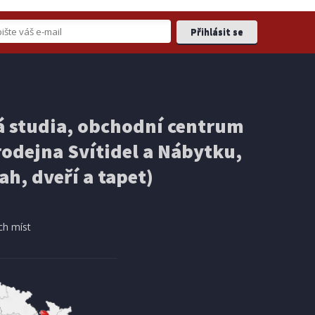
 studia, obchodní centrum
odejna Svítidel a Nábytku,
ah, dveří a tapet)
KLADEM
košíku
ch míst