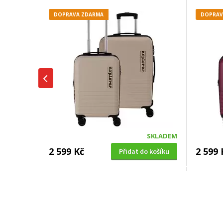
DOPRAVA ZDARMA
DOPRAV
SKLADEM
2 599 Kč
2 599 
Přidat do košíku
CESTOVNÍ KUFR
CESTOVNÍ
Excellent KO-DG9001030 na
Excell
kolečkách sada 2 ks motiv pop art
kolečk
šedá
DOPRAVA ZDARMA
DOPRAV