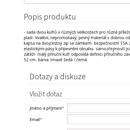
Popis produktu
- sada dvou kufrů v různých velikostech pro různé příl
plast- kvalitní, nepromokavý, pevný materiál s dobrou odo
kapsa na dvojcestný zip se zámkem- bezpečnostní TSA zá
elastickými pásy k připevnění obsahu- samozřejmostí j
zátěži- malý příruční kufr odpovídá definici příručního zav
52 cm- barva: tmavě šedá / černá
Dotazy a diskuze
Vložit dotaz
Jméno a příjmení
*
Email
*