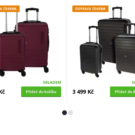
A ZDARMA
DOPRAVA ZDARMA
SKLADEM
S
Kč
3 499 Kč
Přidat do košíku
Přidat do 
 KUFR
CESTOVNÍ KUFR
ent KO-FB5000260 na
Excellent KO-K12200230 na
ách sada 2 ks PROWORLD
kolečkách textilní sada 2 ks
PROWORLD černá
A ZDARMA
DOPRAVA ZDARMA