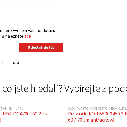
e pro vyřízení vašeho dotazu.
ajů naleznete
zde
.
 103 1, Holand
 co jste hledali? Vybírejte z 
TOVNÍCH KUFRŮ
SADA PLASTOVÝCH CESTOVNÍCH KUFR
ld KO-DG4700160 2 ks
Proworld KO-FB5000450 3 k
á
60 / 70 cm antracitová