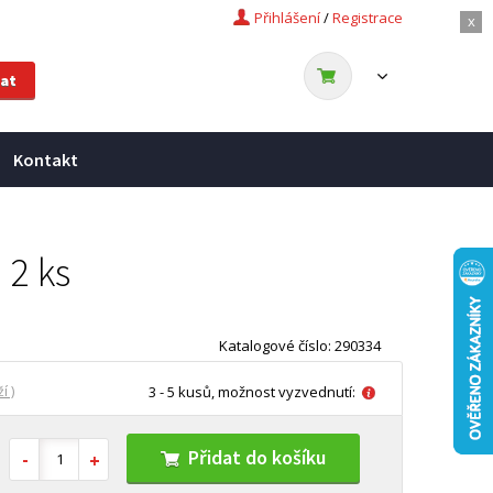
Přihlášení
/
Registrace
x
Kontakt
 2 ks
Katalogové číslo: 290334
í )
3 - 5 kusů, možnost vyzvednutí:
Přidat do košíku