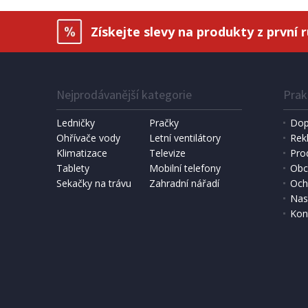
Získejte slevy na produkty z první 
Nejprodávanější kategorie
Prak
Ledničky
Pračky
Dop
Ohřívače vody
Letní ventilátory
Rek
Klimatizace
Televize
Pro
SKLADEM
Tablety
Mobilní telefony
Obc
Sekačky na trávu
Zahradní nářadí
Och
2 999 Kč
3 295 
Přidat do košíku
Nas
Kon