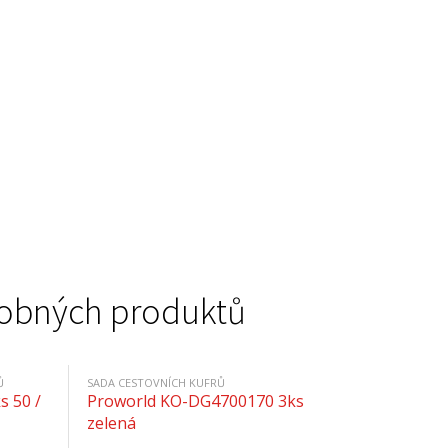
podobných produktů
Ů
SADA CESTOVNÍCH KUFRŮ
s 50 /
Proworld KO-DG4700170 3ks
zelená