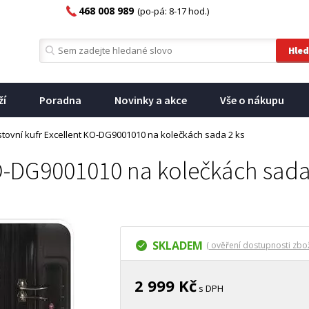
468 008 989
(po-pá: 8-17 hod.)
ží
Poradna
Novinky a akce
Vše o nákupu
tovní kufr Excellent KO-DG9001010 na kolečkách sada 2 ks
KO-DG9001010 na kolečkách sada
SKLADEM
( ověření dostupnosti zbož
2 999 Kč
s DPH