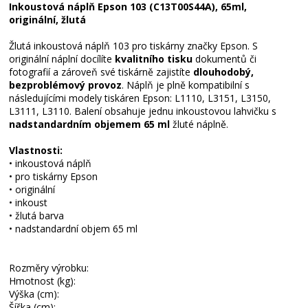
Inkoustová náplň Epson 103 (C13T00S44A), 65ml,
originální, žlutá
Žlutá inkoustová náplň 103 pro tiskárny značky Epson. S
originální náplní docílíte
kvalitního tisku
dokumentů či
fotografií a zároveň své tiskárně zajistíte
dlouhodobý,
bezproblémový provoz
. Náplň je plně kompatibilní s
následujícími modely tiskáren Epson: L1110, L3151, L3150,
L3111, L3110. Balení obsahuje jednu inkoustovou lahvičku s
nadstandardním objemem 65 ml
žluté náplně.
Vlastnosti:
• inkoustová náplň
• pro tiskárny Epson
• originální
• inkoust
• žlutá barva
• nadstandardní objem 65 ml
Rozměry výrobku:
Hmotnost (kg):
Výška (cm):
Šířka (cm):