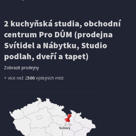
INKOUSTOVÁ NÁPLŇ
Brother BT-5000M (inkoust magenta, 5000 str.)
2 kuchyňská studia, obchodní
centrum Pro DŮM (prodejna
Svítidel a Nábytku, Studio
podlah, dveří a tapet)
Zobrazit prodejny
+ více než 2
500
výdejních míst
SKLADEM
284 Kč
Přidat do košíku