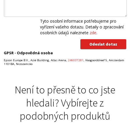
Tyto osobní informace potřebujeme pro
vyřízení vašeho dotazu. Detaily o zpracování
osobních údajů naleznete
zde
.
GPSR - Odpovědná osoba
Epson Europe B.V., Azië Building, Atlas Arena,
246037281
, Hoogoorddreef 5, Amsterdam
1101BA, Nizozemsko
Není to přesně to co jste
hledali? Vybírejte z
podobných produktů