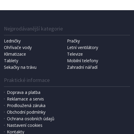
INKOUSTOVÁ NÁPLŇ
HP 912, 315 stran originální - žlutá
Nejprodávanější kategorie
Ledničky
Pračky
Ohřívače vody
Letní ventilátory
Klimatizace
Televize
Tablety
Mobilní telefony
Sekačky na trávu
Zahradní nářadí
Praktické informace
Doprava a platba
Reklamace a servis
Prodloužená záruka
SKLADEM
Obchodní podmínky
278 Kč
Přidat do košíku
Ochrana osobních údajů
Nastavení cookies
Kontakty