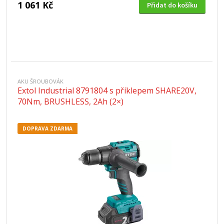
1 061 Kč
Přidat do košíku
AKU ŠROUBOVÁK
Extol Industrial 8791804 s příklepem SHARE20V,
70Nm, BRUSHLESS, 2Ah (2×)
DOPRAVA ZDARMA