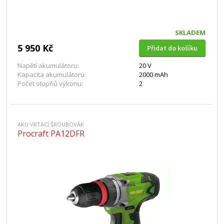
SKLADEM
5 950 Kč
Přidat do košíku
Napětí akumulátoru:
20 V
Kapacita akumulátoru:
2000 mAh
Počet stupňů výkonu:
2
AKU VRTACÍ ŠROUBOVÁK
Procraft PA12DFR