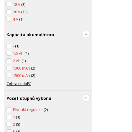
18 V
(3)
20 V
(13)
4 V
(1)
Kapacita akumulátoru
-
(1)
1.5 Ah
(1)
2 Ah
(1)
1300 mAh
(2)
1500 mAh
(2)
Zobrazit další
Počet stupňů výkonu
Plynulá regulace
(2)
1
(1)
2
(5)
5
(1)