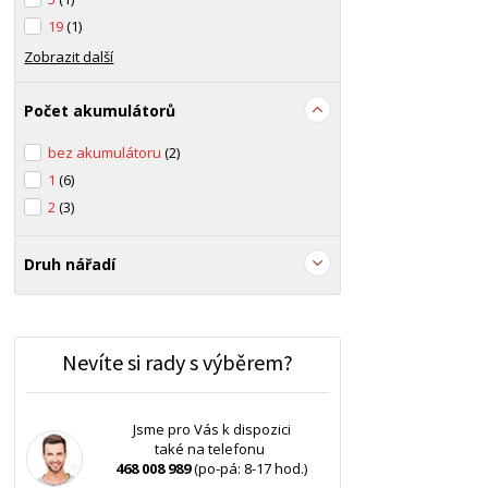
19
(1)
Zobrazit další
Počet akumulátorů
bez akumulátoru
(2)
1
(6)
2
(3)
Druh nářadí
Nevíte si rady s výběrem?
Jsme pro Vás k dispozici
také na telefonu
468 008 989
(po-pá: 8-17 hod.)