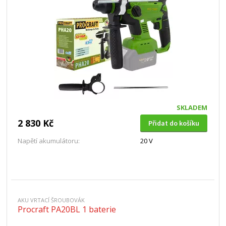
SKLADEM
2 830 Kč
Přidat do košíku
Napětí akumulátoru:
20 V
AKU VRTACÍ ŠROUBOVÁK
Procraft PA20BL 1 baterie