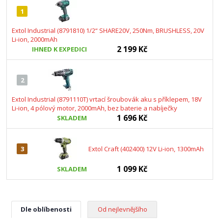
1
Extol Industrial (8791810) 1/2“ SHARE20V, 250Nm, BRUSHLESS, 20V
Li-ion, 2000mAh
2 199 Kč
IHNED K EXPEDICI
2
Extol Industrial (8791110T) vrtací šroubovák aku s příklepem, 18V
Li-ion, 4 pólový motor, 2000mAh, bez baterie a nabíječky
1 696 Kč
SKLADEM
3
Extol Craft (402400) 12V Li-ion, 1300mAh
1 099 Kč
SKLADEM
Dle oblíbenosti
Od nejlevnějšího