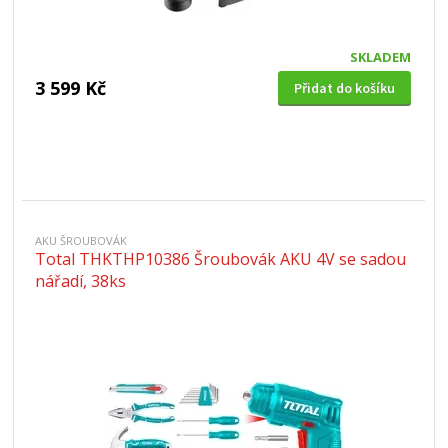
SKLADEM
3 599 Kč
Přidat do košíku
AKU ŠROUBOVÁK
Total THKTHP10386 Šroubovák AKU 4V se sadou
nářadí, 38ks