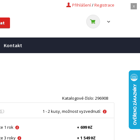
Přihlášení
/
Registrace
x
Kontakt
Katalogové číslo: 296908
í )
1 - 2 kusy, možnost vyzvednutí:
e 1 rok
+ 699 Kč
e 3 roky
+ 1 549 Kč