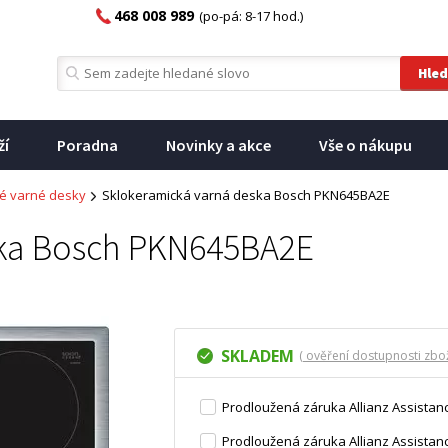
468 008 989
(po-pá: 8-17 hod.)
ží
Poradna
Novinky a akce
Vše o nákupu
é varné desky
Sklokeramická varná deska Bosch PKN645BA2E
ska Bosch PKN645BA2E
SKLADEM
( ověření dostupnosti zbož
Prodloužená záruka Allianz Assistanc
Prodloužená záruka Allianz Assistanc