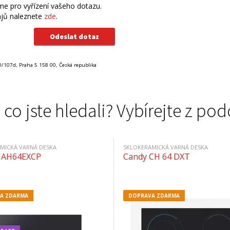
e pro vyřízení vašeho dotazu.
ajů naleznete
zde
.
0/107d, Praha 5 158 00, Česká republika
 co jste hledali? Vybírejte z 
MICKÁ VARNÁ DESKA
SKLOKERAMICKÁ VARNÁ DESKA
HAH64EXCP
Candy CH 64 DXT
A ZDARMA
DOPRAVA ZDARMA