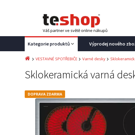
Váš partner ve světě online nákupů
Kategorie produktů
Výprodej nového zbo
VESTAVNÉ SPOTŘEBIČE
Varné desky
Sklokeramick
Sklokeramická varná de
DOPRAVA ZDARMA