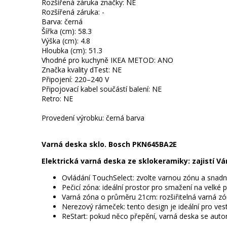
Rozšířená záruka značky: NE
Rozšířená záruka: -
Barva: černá
Šířka (cm): 58.3
Výška (cm): 4.8
Hloubka (cm): 51.3
Vhodné pro kuchyně IKEA METOD: ANO
Značka kvality dTest: NE
Připojení: 220–240 V
Připojovací kabel součástí balení: NE
Retro: NE
Provedení výrobku: černá barva
Varná deska sklo. Bosch PKN645BA2E
Elektrická varná deska ze sklokeramiky: zajistí Vám
Ovládání TouchSelect: zvolte varnou zónu a snad
Pečicí zóna: ideální prostor pro smažení na velké 
Varná zóna o průměru 21cm: rozšiřitelná varná zó
Nerezový rámeček: tento design je ideální pro ves
ReStart: pokud něco přepění, varná deska se auto