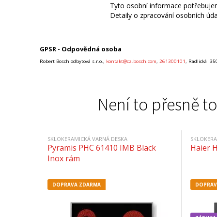
Tyto osobní informace potřebujem
Detaily o zpracování osobních úd
GPSR - Odpovědná osoba
Robert Bosch odbytová s.r.o.,
kontakt@cz.bosch.com
,
261300101
, Radlická 35
Není to přesně to
SKLOKERAMICKÁ VARNÁ DESKA
SKLOKERA
Pyramis PHC 61410 IMB Black
Haier 
Inox rám
DOPRAVA ZDARMA
DOPRAV