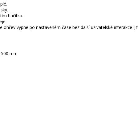
plé.
esky.
ím tlačítka.
eje.
 ohřev vypne po nastaveném čase bez další uživatelské interakce (lze
m
 - 500 mm