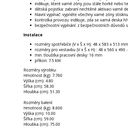
indikuje, které varné zóny jsou stále horké nebo te
dětská pojistka: zabraní nechtěné aktivaci varné d
hlavní vypínač: vypněte všechny varné zóny stisknut
kontrolka provozu: indikuje, zda se varná deska hř
bezpečnostní vypínání: z bezpečnostních důvodů se
Instalace
rozměry spotřebiče (V x Š x H): 48 x 583 x 513 m
rozměry pro vestavbu (V x Š x H) : 48 x 560 x 490
min. tloušťka pracovní desky: 16 mm
příkon: 7.5 kW
Rozměry výrobku:
Hmotnost (kg): 7.760
Výška (cm): 4.80
Šířka (cm): 58.30
Hloubka (cm): 51.30
Rozměry balení:
Hmotnost (kg): 8.600
Výška (cm): 10.00
Šířka (cm): 59.00
Hloubka (cm): 75.00