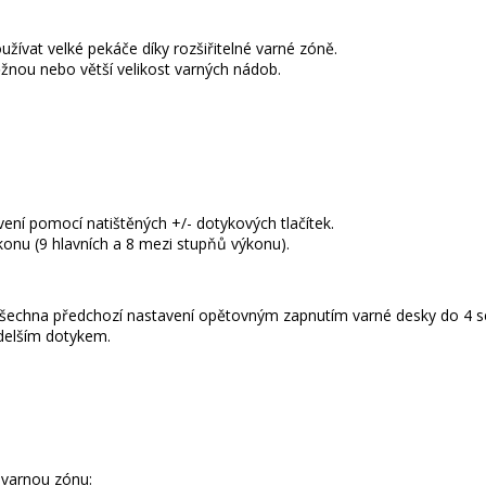
žívat velké pekáče díky rozšiřitelné varné zóně.
žnou nebo větší velikost varných nádob.
ení pomocí natištěných +/- dotykových tlačítek.
onu (9 hlavních a 8 mezi stupňů výkonu).
všechna předchozí nastavení opětovným zapnutím varné desky do 4 s
 delším dotykem.
 varnou zónu: