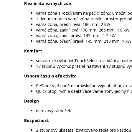
Flexibilita varných zón
varná zóna s rozšířením na pečicí zónu: umožní pou
1 dvouokruhová varná zóna: ideální prostor pro bě
varná zóna, přední levá: 180 mm, 2 kW
varná zóna, zadní levá: 170 mm, 265 mm, 1.8 kW
varná zóna, zadní pravá: 145 mm , 1.2 kW
varná zóna, přední pravá: 145 mm, 210 mm, 1 kW
Komfort
senzorové ovládání TouchSelect: ovládání a nastav
17 stupňů výkonu: přesné nastavení 17 stupňů výk
Úspora času a efektivita
ReStart: v případě neúmyslného vypnutí obnovte 
Quick Stop: rychlá deaktivace varné zóny jediným
Design
nerezový rámeček
Bezpečnost
2-stupňový ukazatel zbytkového tepla pro každou