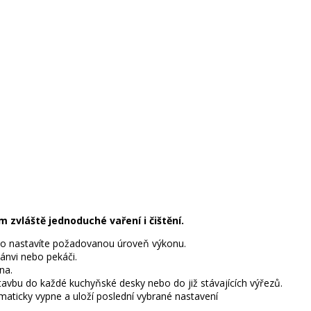
 zvláště jednoduché vaření i čištění.
no nastavíte požadovanou úroveň výkonu.
pánvi nebo pekáči.
na.
tavbu do každé kuchyňské desky nebo do již stávajících výřezů.
maticky vypne a uloží poslední vybrané nastavení