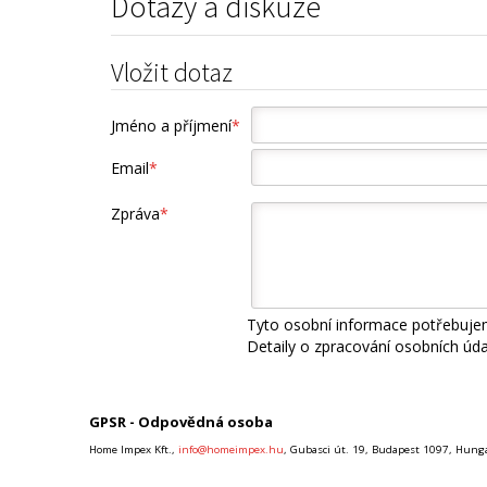
Dotazy a diskuze
Vložit dotaz
Jméno a příjmení
*
Email
*
Zpráva
*
Tyto osobní informace potřebujem
Detaily o zpracování osobních úd
GPSR - Odpovědná osoba
Home Impex Kft.,
info@homeimpex.hu
, Gubasci út. 19, Budapest 1097, Hung