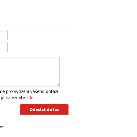
e pro vyřízení vašeho dotazu.
ajů naleznete
zde
.
ary