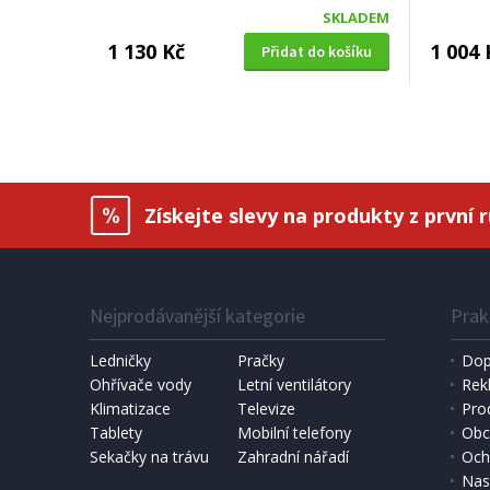
SKLADEM
1 130 Kč
1 004 
Přidat do košíku
Získejte slevy na produkty z první 
Nejprodávanější kategorie
Prak
Ledničky
Pračky
Dop
Ohřívače vody
Letní ventilátory
Rek
Klimatizace
Televize
Pro
Tablety
Mobilní telefony
Obc
Sekačky na trávu
Zahradní nářadí
Och
Nas