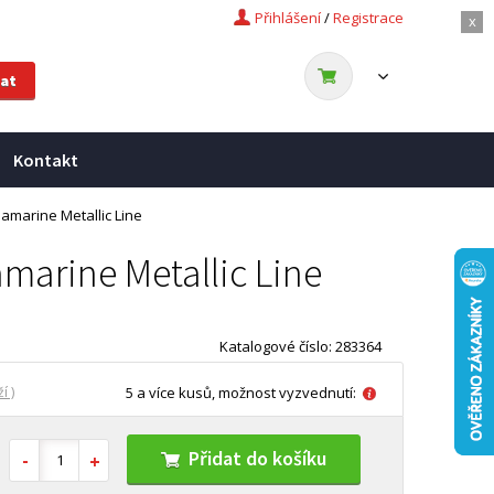
Přihlášení
/
Registrace
x
Kontakt
uamarine Metallic Line
amarine Metallic Line
Katalogové číslo: 283364
í )
5 a více kusů, možnost vyzvednutí:
Přidat do košíku