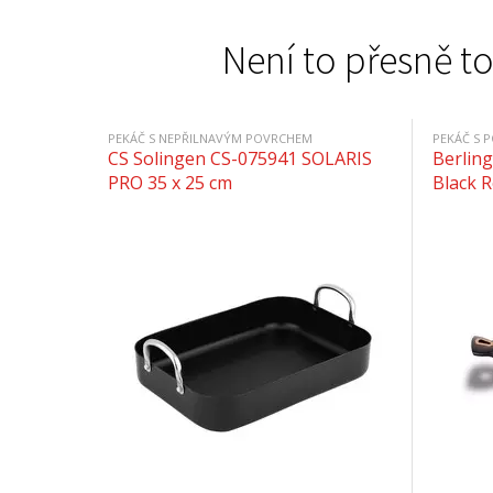
Není to přesně to
PEKÁČ S NEPŘILNAVÝM POVRCHEM
PEKÁČ S 
CS Solingen CS-075941 SOLARIS
Berlin
PRO 35 x 25 cm
Black R