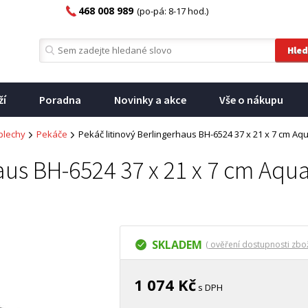
468 008 989
(po-pá: 8-17 hod.)
ží
Poradna
Novinky a akce
Vše o nákupu
plechy
Pekáče
Pekáč litinový Berlingerhaus BH-6524 37 x 21 x 7 cm Aq
aus BH-6524 37 x 21 x 7 cm Aqu
SKLADEM
( ověření dostupnosti zbož
1 074 Kč
s DPH