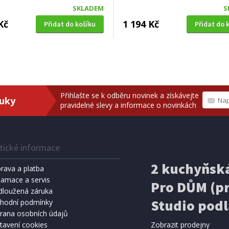
SKLADEM
S
Kč
1 194 Kč
Přidat do košíku
Přidat do 
Přihlašte se k odběru novinek a získávejte
ruky
pravidelné slevy a informace o novinkách
tické informace
2 kuchyňská
rava a platba
lamace a servis
Pro DŮM (pr
dloužená záruka
Studio podl
hodní podmínky
rana osobních údajů
tavení cookies
Zobrazit prodejny