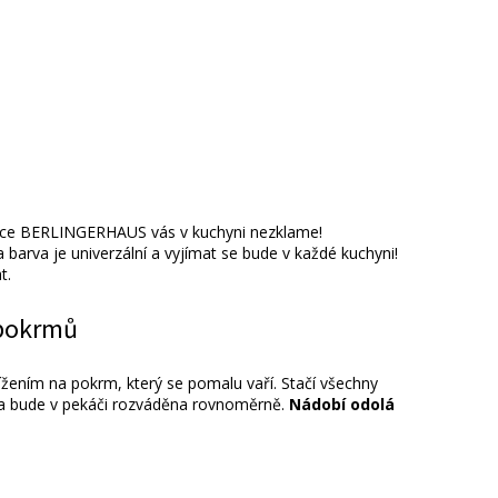
robce BERLINGERHAUS vás v kuchyni nezklame!
a barva je univerzální a vyjímat se bude v každé kuchyni!
t.
 pokrmů
lížením na pokrm, který se pomalu vaří. Stačí všechny
plota bude v pekáči rozváděna rovnoměrně.
Nádobí odolá