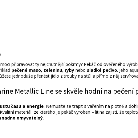
e moci připravovat ty nejchutnější pokrmy? Pekáč od ověřeného vý
říklad
pečené maso, zeleninu, ryby
nebo
sladké pečivo
. Jeho aqu
te jednoduše přenést jídlo z trouby na stůl a přímo z něj servírova
rine Metallic Line se skvěle hodní na pečení
oustu času a energie
. Nemusíte se trápit s vařením na plotně a doh
Kvalitní materiál, ze kterého je pekáč vyroben – litina zajistí, že te
snadno omyvatelný
.