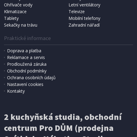
Ohřívače vody
Letní ventilátory
Klimatizace
Televize
Tablety
Mobilní telefony
Sekačky na trávu
Zahradní nářadí
Praktické informace
Doprava a platba
Reklamace a servis
Prodloužená záruka
SKLADEM
Obchodní podmínky
443 Kč
Přidat do košíku
Ochrana osobních údajů
Nastavení cookies
Kontakty
PÁNEV S MRAMOROVÝM POVRCHEM
CS Solingen CS-060626 20 cm EMDEN
2 kuchyňská studia, obchodní
centrum Pro DŮM (prodejna