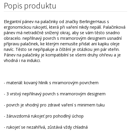
Popis produktu
Elegantní pánev na palačinky od značky BerlingerHaus s
ergonomickou rukojetí, která při vaření nikdy nepálí. Palačinková
pánev má netradičně snížený okraj, aby se vám těsto snadno
obracelo. nepřilnavý povrch s mramorovým designem usnadní
přípravu palačinek, ke kterým nemusíte přidat ani kapku oleje
navíc. Těsto se nepřipaluje a čištění je otázkou jen pár vteřin.
Pánev na palačinky je kompatibilní se všemi druhy ohřevu a je
vhodná i na indukci.
- materiál: kovaný hliník s mramorovým povrchem
- 3 vrstvý nepřilnavý povrch s mramorovým designem
- povrch je vhodný pro zdravé vaření s minimem tuku
- žáruvzdorná rukojeť pro pohodlný úchop
- rukojeť se nezahřívá, zůstává vždy chladná