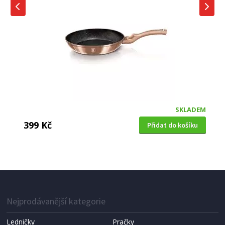
SKLADEM
399 Kč
Přidat do košíku
PÁNEV HLUBOKÁ S MRAMOROVÝM POVRCHEM
Berlingerhaus BH-6184 24 cm Black Rose
Collection
Nejprodávanější kategorie
Ledničky
Pračky