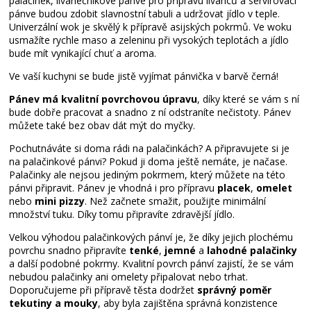
palačinek, lívanečníkové pánve pro přípravu lívanců a servírovací
pánve budou zdobit slavnostní tabuli a udržovat jídlo v teple.
Univerzální wok je skvělý k přípravě asijských pokrmů. Ve woku
usmažíte rychle maso a zeleninu při vysokých teplotách a jídlo
bude mít vynikající chuť a aroma.
Ve vaší kuchyni se bude jistě vyjímat pánvička v barvě černá!
Pánev má kvalitní povrchovou úpravu
, díky které se vám s ní
bude dobře pracovat a snadno z ní odstraníte nečistoty. Pánev
můžete také bez obav dát mýt do myčky.
Pochutnáváte si doma rádi na palačinkách? A připravujete si je
na palačinkové pánvi? Pokud ji doma ještě nemáte, je načase.
Palačinky ale nejsou jediným pokrmem, který můžete na této
pánvi připravit. Pánev je vhodná i pro přípravu
placek
,
omelet
nebo
mini pizzy
. Než začnete smažit, použijte minimální
množství tuku. Díky tomu připravíte zdravější jídlo.
Velkou výhodou palačinkových pánví je, že díky jejich plochému
povrchu snadno připravíte
tenké
,
jemné
a
lahodné palačinky
a další podobné pokrmy. Kvalitní povrch pánví zajistí, že se vám
nebudou palačinky ani omelety připalovat nebo trhat.
Doporučujeme při přípravě těsta dodržet
správný poměr
tekutiny a mouky
, aby byla zajištěna správná konzistence