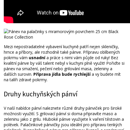
Mezi nepostradatelné vybavení kuchyně patří nejen skleničky,
hrnce a příbory, ale rozhodně také pánve. Přípravu oblíbených
pokrmu vám
usnadní
a práce s nimi vám půjde od ruky! Bez
kvalitní pánve by váš talent nebyl v kuchyni plně využit! Pořiďte si
pánev na smažení, pečení nebo grilování masa, zeleniny a
dalších surovin.
Příprava jídla bude rychlejší
a vy budete mít
na talíři zdravé pokrmy.
Druhy kuchyňských pánví
V naší nabídce pánví naleznete různé druhy pánviček pro široké
možnosti využití. S grilovací pánví si doma připravíte maso a
zeleninu jako z grilu. Hluboké pánve využijete k vaření těstovin a
polévek. Palačinkové pánvičky jsou ideální pro přípravu tenkých