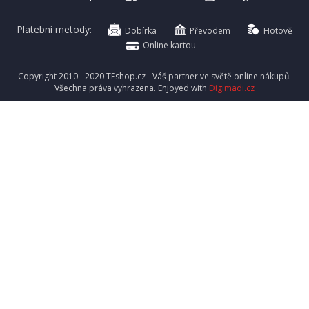
Platební metody:
Dobírka
Převodem
Hotově
Online kartou
Copyright 2010 - 2020 TEshop.cz - Váš partner ve světě online nákupů.
Všechna práva vyhrazena. Enjoyed with
Digimadi.cz
SKLADEM
361 Kč
Přidat do košíku