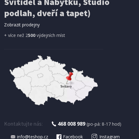
Svítidel a Nábytku, Studio
podlah, dveří a tapet)
Zobrazit prodejny
+ více než 2
500
výdejních míst
SKLADEM
348 Kč
Přidat do košíku
PÁNEV S MRAMOROVÝM POVRCHEM
CS Solingen CS-064464 Marburg 24 cm
Kontaktujte nás:
468 008 989
(po-pá: 8-17 hod)
info@teshop.cz
Facebook
Instagram