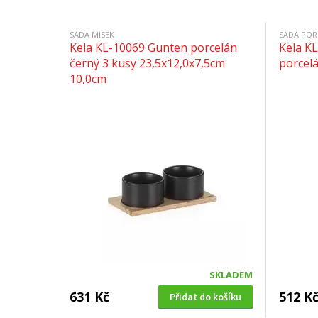
SADA MISEK
SADA POR
Kela KL-10069 Gunten porcelán
Kela K
černý 3 kusy 23,5x12,0x7,5cm
porcelá
10,0cm
SKLADEM
631 Kč
512 K
Přidat do košíku