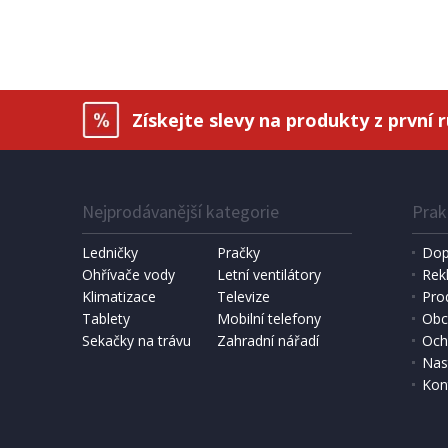
Získejte slevy na produkty z první 
Nejprodávanější kategorie
Prak
Ledničky
Pračky
Dop
Ohřívače vody
Letní ventilátory
Rek
Klimatizace
Televize
Pro
Tablety
Mobilní telefony
Obc
Sekačky na trávu
Zahradní nářadí
Och
Nas
Kon