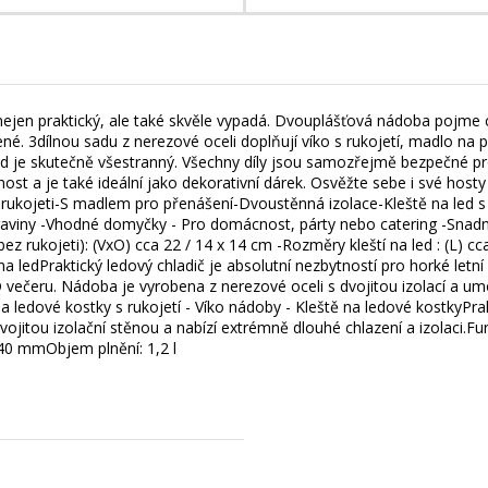
 nejen praktický, ale také skvěle vypadá. Dvouplášťová nádoba pojme
né. 3dílnou sadu z nerezové oceli doplňují víko s rukojetí, madlo na p
led je skutečně všestranný. Všechny díly jsou samozřejmě bezpečné pr
ost a je také ideální jako dekorativní dárek. Osvěžte sebe i své h
rukojeti-S madlem pro přenášení-Dvoustěnná izolace-Kleště na led s h
aviny -Vhodné domyčky - Pro domácnost, párty nebo catering -Snadné č
ez rukojeti): (VxO) cca 22 / 14 x 14 cm -Rozměry kleští na led : (L) 
na ledPraktický ledový chladič je absolutní nezbytností pro horké letn
 večeru. Nádoba je vyrobena z nerezové oceli s dvojitou izolací a um
edové kostky s rukojetí - Víko nádoby - Kleště na ledové kostkyPrak
vojitou izolační stěnou a nabízí extrémně dlouhé chlazení a izolaci.
40 mmObjem plnění: 1,2 l