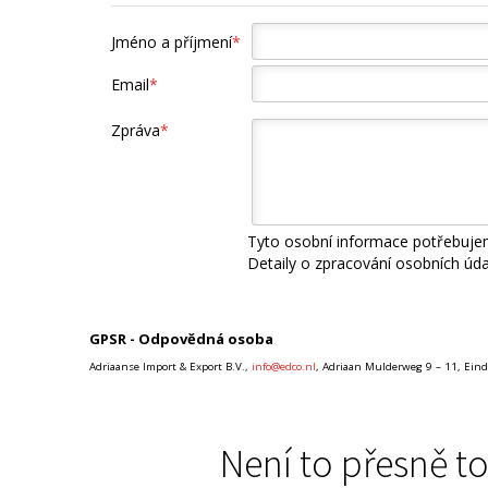
Jméno a příjmení
*
Email
*
Zpráva
*
Tyto osobní informace potřebujem
Detaily o zpracování osobních úd
GPSR - Odpovědná osoba
Adriaanse Import & Export B.V.,
info@edco.nl
, Adriaan Mulderweg 9 – 11, Ei
Není to přesně to