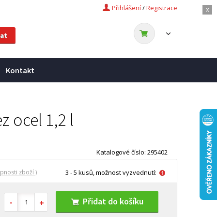
Přihlášení
/
Registrace
x
Kontakt
z ocel 1,2 l
Katalogové číslo: 295402
pnosti zboží )
3 - 5 kusů, možnost vyzvednutí:
Přidat do košíku