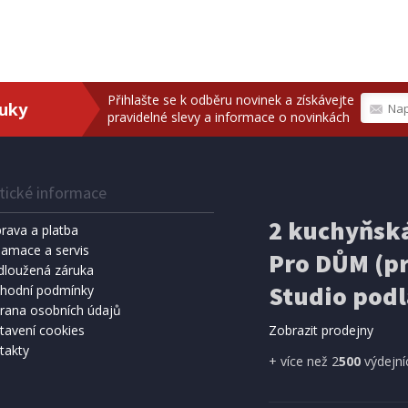
Přihlašte se k odběru novinek a získávejte
ruky
pravidelné slevy a informace o novinkách
tické informace
2 kuchyňská
rava a platba
lamace a servis
Pro DŮM (pr
dloužená záruka
Studio podl
hodní podmínky
rana osobních údajů
tavení cookies
Zobrazit prodejny
takty
+ více než 2
500
výdejní