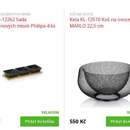
CELÁNOVÝCH MISEK
KOŠ NA OVOCE
L-12262 Sada
Kela KL-12510 Koš na ovoc
nových misek Philipa 4 ks
MARLO 22,5 cm
SKLADEM
S
č
550 Kč
Přidat do košíku
Přidat do 