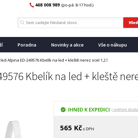
468 008 989
(po-pá: 8-17 hod.)
ží
Poradna
Novinky a akce
Vše o nákupu
 led Alpina ED-249576 Kbelík na led + kleště nerez ocel 1,2 l
9576 Kbelík na led + kleště nere
IHNED K EXPEDICI
( ověření dostu
565 Kč
s DPH