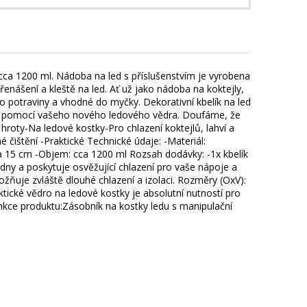
 cca 1200 ml. Nádoba na led s příslušenstvím je vyrobena
řenášení a kleště na led. Ať už jako nádoba na koktejly,
o potraviny a vhodné do myčky. Dekorativní kbelík na led
osty pomocí vašeho nového ledového vědra. Doufáme, že
roty-Na ledové kostky-Pro chlazení koktejlů, lahví a
ištění -Praktické Technické údaje: -Materiál:
cca 15 cm -Objem: cca 1200 ml Rozsah dodávky: -1x kbelík
í dny a poskytuje osvěžující chlazení pro vaše nápoje a
ožňuje zvláště dlouhé chlazení a izolaci. Rozměry (OxV):
tické vědro na ledové kostky je absolutní nutností pro
Funkce produktu:Zásobník na kostky ledu s manipulační