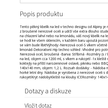
Popis produktu
Tento pěkný kbelík na led v techno designu od Alpiny je
z broušené nerezové oceli a udrží vše extra dlouho stude
na chlazení lahví nebo na limonádu, váš nový kbelík na 
se hodí ke všem sklenicím, v každém baru upoutá pozorn
se vám bude líbit!Výhody:-Nerezová ocel-S víkem včetně 
limonád-Dekorativní-Hip techno vzhled -Vhodné pro potr
Nerezová ocel, broušená -Barva: Stříbrná -Rozměry (s / b
na led, objem cca 1200 ml, s víkem a rukojetí -1x kleště 
koktejly na příští narozeninové oslavě, pikniku nebo BBQ
140x140 mm, objem: 1,2 L. Rozsah dodávky: - Nádoba na l
horké letní dny. Nádoba je vyrobena z nerezové oceli s d
rukojetíKryt nádobyKleště na klouby ICERozměry: 140x1
Dotazy a diskuze
Vložit dotaz