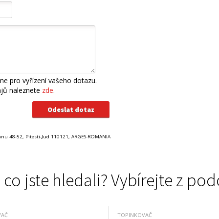
e pro vyřízení vašeho dotazu.
ajů naleznete
zde
.
tianu 48-52, Pitesti-Jud 110121, ARGES-ROMANIA
 co jste hledali? Vybírejte z 
VAČ
TOPINKOVAČ