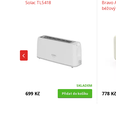
Solac TL5418
Bravo 
béžový
SKLADEM
699 Kč
778 K
Přidat do košíku
TOPINKOVAČ
ECG ST 10630 SS