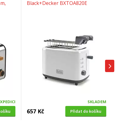
em,
Black+Decker BXTOA820E
EXPEDICI
SKLADEM
657 Kč
košíku
Přidat do košíku