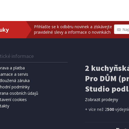
Přihlašte se k odběru novinek a získávejte
ruky
pravidelné slevy a informace o novinkách
tické informace
2 kuchyňská
rava a platba
lamace a servis
Pro DŮM (pr
dloužená záruka
Studio podl
hodní podmínky
rana osobních údajů
tavení cookies
Zobrazit prodejny
takty
+ více než 2
500
výdejní