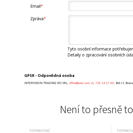
Email
*
Zpráva
*
Tyto osobní informace potřebujem
Detaily o zpracování osobních úd
GPSR - Odpovědná osoba
INTERVISION TRADING RO SRL,
office@akai.com.ro
,
726 24 51 60
, Bld.I.C.Bra
Není to přesně to
TOPINKOVAČ
TOPINKO