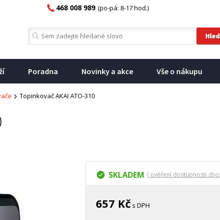
468 008 989
(po-pá: 8-17 hod.)
ží
Poradna
Novinky a akce
Vše o nákupu
vače
Topinkovač AKAI ATO-310
0
SKLADEM
( ověření dostupnosti zbož
657 Kč
s DPH