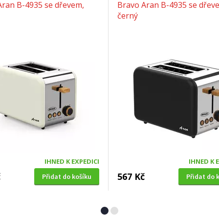
Aran B-4935 se dřevem,
Bravo Aran B-4935 se dřev
černý
IHNED K EXPEDICI
IHNED K 
č
567 Kč
Přidat do košíku
Přidat do 