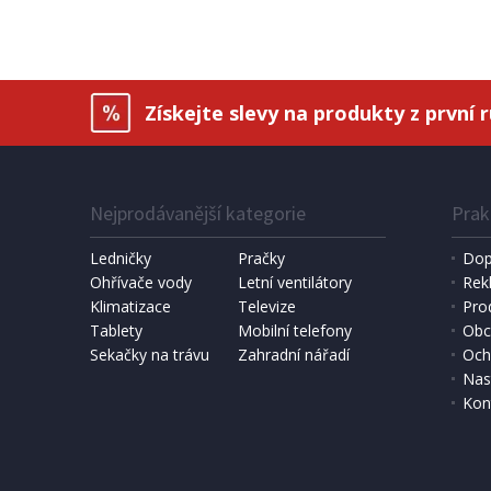
Získejte slevy na produkty z první 
Nejprodávanější kategorie
Prak
Ledničky
Pračky
Dop
Ohřívače vody
Letní ventilátory
Rek
Klimatizace
Televize
Pro
SKLADEM
Tablety
Mobilní telefony
Obc
Sekačky na trávu
Zahradní nářadí
Och
699 Kč
Přidat do košíku
Nas
Kon