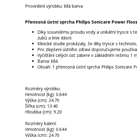
IHNED K EXPEDICI
Provedení výrobku: bílá barva
248 Kč
Přidat do košíku
Přenosná ústní sprcha Philips Sonicare Power Flos
Díky souvislému proudu vody a unikátní trysce s 
zubů a linie dásní.
Klinické studie prokázaly, že díky trysce s techno
Pro zlepšení ústního zdraví doporučujeme používat
Vyčištění celých úst zabere v základním režimu 1 m
Barva: bílá
Obsah: 1 přenosná ústní sprcha Philips Sonicare Po
Rozměry výrobku:
Hmotnost (kg): 0.644
Výška (cm): 24.70
Šířka (cm): 13.40
Hloubka (cm): 9.20
Rozměry balení:
Hmotnost (kg): 0.644
Výška (cm): 24.70