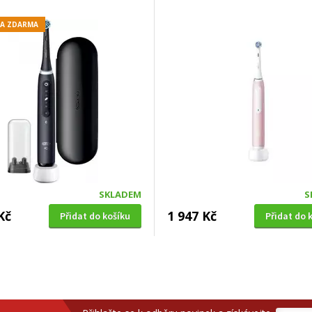
A ZDARMA
SKLADEM
S
Kč
1 947 Kč
Přidat do košíku
Přidat do 