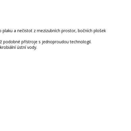
 plaku a nečistot z mezizubních prostor, bočních plošek
než podobné přístroje s jednoproudou technologií.
robiální ústní vody.