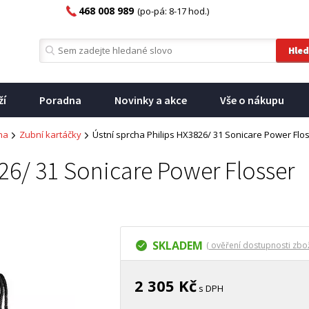
468 008 989
(po-pá: 8-17 hod.)
ží
Poradna
Novinky a akce
Vše o nákupu
na
Zubní kartáčky
Ústní sprcha Philips HX3826/ 31 Sonicare Power Flo
826/ 31 Sonicare Power Flosser
SKLADEM
( ověření dostupnosti zbož
2 305 Kč
s DPH