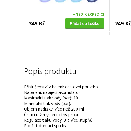
IHNED K EXPEDICI
349 Kč
249 K
Přidat do košíku
CERTIFIKOVANÉ NÁHRADNÍ HLAVICE KE KARTÁČKŮM PHILIPS
Koma NK03 pro Philips Sonicare
HX6034, 4ks
Popis produktu
Příslušenství v balení: cestovní pouzdro
Napájení: nabíjecí akumulátor
Maximální tlak vody (bar): 10
Minimální tlak vody (bar):
Objem nádržky: více než 200 ml
Čisticí režimy: jednotný proud
Regulace tlaku vody: 3 a více stupňů
Použití: domácí sprchy