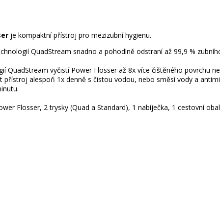
ser
je kompaktní přístroj pro mezizubní hygienu.
technologií QuadStream snadno a pohodlně odstraní až 99,9 % zubního
logií QuadStream vyčistí Power Flosser až 8x více čištěného povrchu 
 přístroj alespoň 1x denně s čistou vodou, nebo směsí vody a antimik
inutu.
wer Flosser, 2 trysky (Quad a Standard), 1 nabíječka, 1 cestovní obal