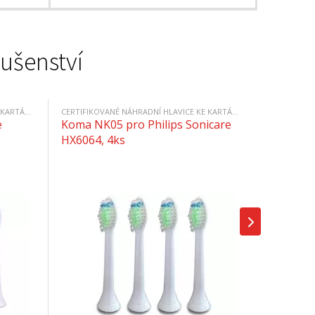
lušenství
CERTIFIKOVANÉ NÁHRADNÍ HLAVICE KE KARTÁČKŮM PHILIPS
CERTIFIKOVANÉ NÁHRADNÍ HLAVICE KE KARTÁČKŮM PHILIPS
e
Koma NK05 pro Philips Sonicare
HX6064, 4ks