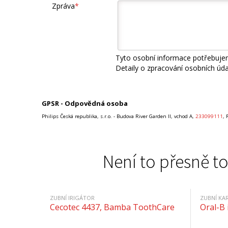
Zpráva
*
Tyto osobní informace potřebujem
Detaily o zpracování osobních úd
GPSR - Odpovědná osoba
Philips Česká republika, s.r.o. - Budova River Garden II, vchod A,
233099111
, 
Není to přesně to
ZUBNÍ IRIGÁTOR
ZUBNÍ KA
Cecotec 4437, Bamba ToothCare
Oral-B 