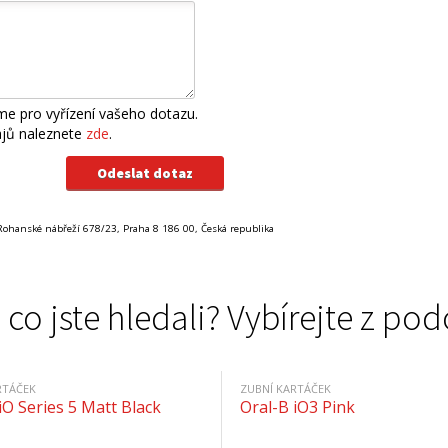
e pro vyřízení vašeho dotazu.
ajů naleznete
zde
.
Rohanské nábřeží 678/23, Praha 8 186 00, Česká republika
 co jste hledali? Vybírejte z 
RTÁČEK
ZUBNÍ KARTÁČEK
iO Series 5 Matt Black
Oral-B iO3 Pink