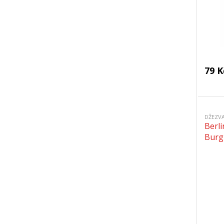
79 K
DŽEZVA
Berl
Burg