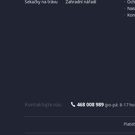
Sekačky na trávu
Zahradní nářadí
Och
Nas
Kon
DOPRAV
IHNED K EXPEDICI
2 055 Kč
3 499 
Přidat do košíku
Kontaktujte nás:
468 008 989
(po-pá: 8-17 ho
Plate