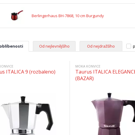
Berlingerhaus BH-7868, 10 cm Burgundy
 oblíbenosti
Od nejlevnějšího
Od nejdražšího
p
KONVICE
MOKA KONVICE
us ITALICA 9 (rozbaleno)
Taurus ITALICA ELEGANC
(BAZAR)