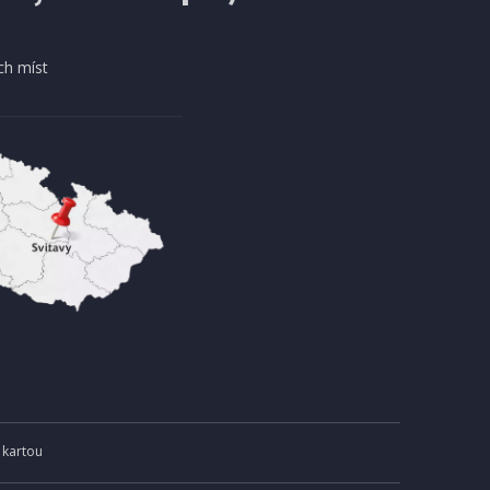
DOPRAVA ZDARMA
ch míst
AKCE
EXPEDICI
IHNED K EXPEDICI
13 990 Kč
košíku
Přidat do košíku
 kartou