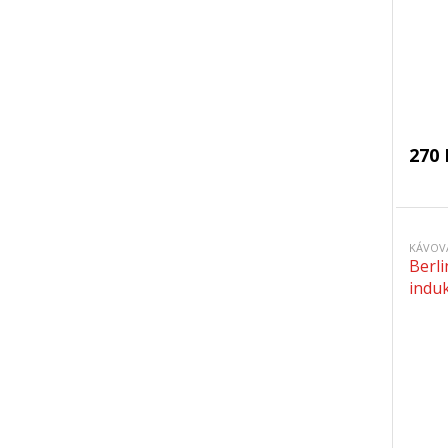
270 
KÁVOV
Berl
induk