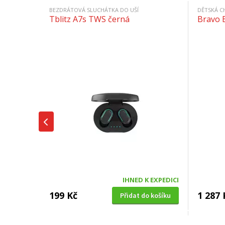
BEZDRÁTOVÁ SLUCHÁTKA DO UŠÍ
DĚTSKÁ C
Tblitz A7s TWS černá
Bravo 
IHNED K EXPEDICI
199 Kč
1 287 
Přidat do košíku
SUŠIČKA OVOCE S ČASOVAČEM
BENZÍNOV