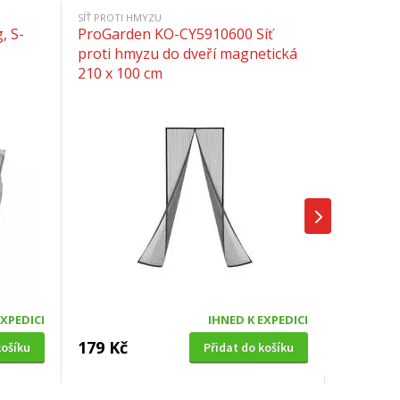
SÍŤ PROTI HMYZU
, S-
ProGarden KO-CY5910600 Síť
proti hmyzu do dveří magnetická
210 x 100 cm
EXPEDICI
IHNED K EXPEDICI
179 Kč
košíku
Přidat do košíku
SOLÁRNÍ SPRCHA