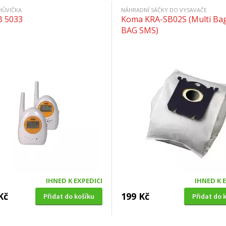
HŮVIČKA
NÁHRADNÍ SÁČKY DO VYSAVAČE
B 5033
Koma KRA-SB02S (Multi Bag
BAG SMS)
IHNED K EXPEDICI
IHNED K 
Kč
199 Kč
Přidat do košíku
Přidat do 
Á SEKAČKA S POJEZDEM
OKENNÍ SÍŤ PROTI HMYZU