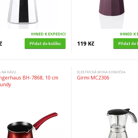
IHNED K EXPEDICI
IHNED K 
č
119 Kč
Přidat do košíku
Přidat do 
 NA KÁVU
ELEKTRICKÁ MOKA KONVIČKA
ingerhaus BH-7868, 10 cm
Girmi MC2306
undy