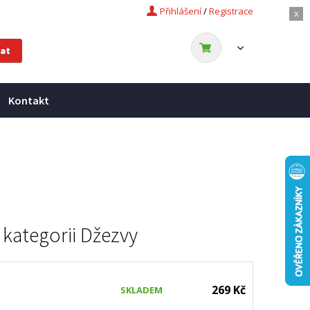
Přihlášení
/
Registrace
x
Kontakt
 kategorii
Džezvy
269 Kč
SKLADEM