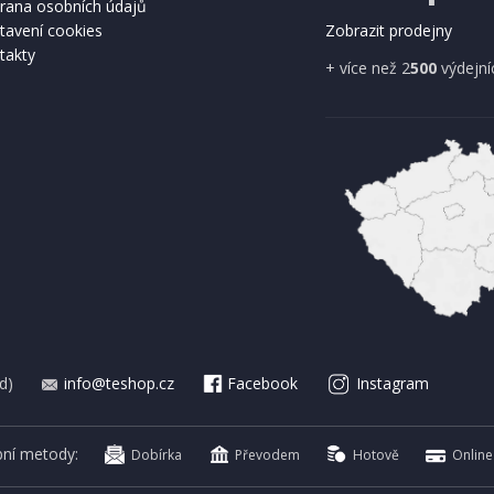
rana osobních údajů
tavení cookies
Zobrazit prodejny
takty
A ZDARMA
+ více než 2
500
výdejní
IHNED K EXPEDICI
IHNED K 
Kč
699 Kč
Přidat do košíku
Přidat do 
d)
info@teshop.cz
Facebook
Instagram
bní metody:
Dobírka
Převodem
Hotově
Online