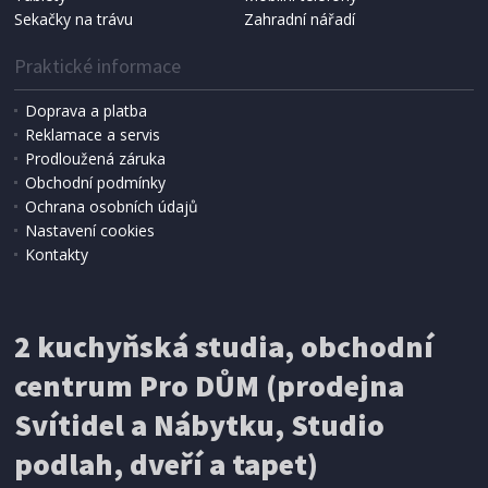
Sekačky na trávu
Zahradní nářadí
Praktické informace
Doprava a platba
Reklamace a servis
Prodloužená záruka
Obchodní podmínky
Ochrana osobních údajů
Nastavení cookies
Kontakty
IHNED K EXPEDICI
2 kuchyňská studia, obchodní
199 Kč
Přidat do košíku
centrum Pro DŮM (prodejna
Svítidel a Nábytku, Studio
SÍŤ PROTI HMYZU
podlah, dveří a tapet)
ProGarden KO-CY5910600 Síť proti hmyzu do
dveří magnetická 210 x 100 cm