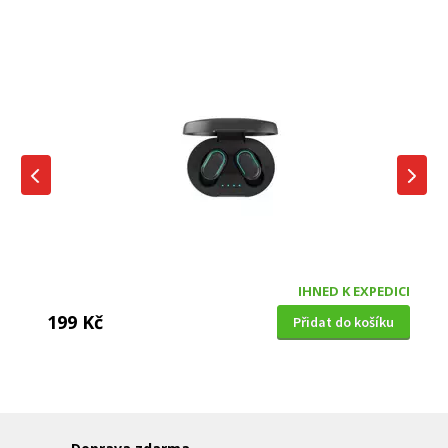
IHNED K EXPEDICI
199 Kč
Přidat do košíku
DĚTSKÁ CHŮVIČKA
Bravo B 5033