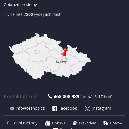
Zobrazit prodejny
+ více než 2
500
výdejních míst
IHNED K EXPEDICI
179 Kč
Přidat do košíku
Kontaktujte nás:
468 008 989
(po-pá: 8-17 hod)
info@teshop.cz
Facebook
Instagram
SUŠIČKA OVOCE S ČASOVAČEM
Concept SO 1060 In Time
Platební metody:
Dobírka
Převodem
Hotově