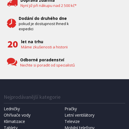
Doprava zdarma
Nyní již při nákupu nad 2 500 kč*
Dodání do druhého dne
pokud je dostupnost Ihned k
expedici
let na trhu
Máme zkušenosti a historii
Odborné poradenství
Nechte si poradit od specialistů
IHNED K EXPEDICI
1 287 Kč
Přidat do košíku
Nejprodávanější kategorie
Ledničky
Pračky
Ohřívače vody
Letní ventilátory
NÁHRADNÍ SÁČKY DO VYSAVAČE
Koma KRA-SB02S (Multi Bag, S-BAG SMS)
Klimatizace
Televize
Tablety
Mobilní telefony